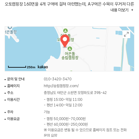
오토캠핑장 160면을 4개 구역에 걸쳐 마련했는데, A구역은 수목이 우거져 다른
내용
더보기
구역에 비해 그늘이 많다는 특징을 지녔고, B구역은 바다에 근접했으며,
C구역은 관리소와 매점으로부터 가까운 거리에 있고, D구역은 사이트 앞에
주차를 할 수 있다. 전기, 무선인터넷, 화로대 사용이 가능하며, 반려견 동반
입장을 허용한다. 개인 트레일러와 카라반도 출입할 수 있다. 캠핑장 인근에는
어은돌항, 모항항, 만리포해수욕장 등 태안의 대표 관광지가 많고 바닷가
근처라서 해산물을 파는 음식점도 많다.
250m
문의 및 안내
010-3420-3470
홈페이지
http://송림캠핑장.com/
주소
충청남도 태안군 소원면 모항파도로 398-42
이용시간
- 캠핑 15:00~익일 11:00
- 펜션 14:00~익일 12:00
주차
가능
이용요금
- 캠핑 50,000원~70,000원
- 펜션 60,000원~250,000원
※ 이용요금은 변동 될 수 있으므로 홈페이지 참조 또는 전화
문의 요망