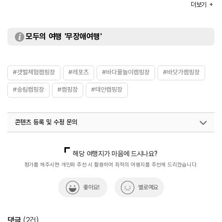
더보기
부대시설
전기 / 무선인터넷 / 장작판매 / 온수 / 놀이터 / 산책로 /
운동장 / 운동시설
주요시설
안전시설 설비사항
소화기: 30
모두의 여행 '무장애여행'
대여안내
텐트 / 릴선 / 화로대
화장실
있음
#갯벌체험캠핑장
#레포츠
#바다물놀이캠핑장
#바닷가캠핑장
#송림캠핑장
#캠핑장
#태안캠핑장
콘텐츠 등록 및 수정 문의
국내디지털마케팅팀
033-813-3500
해당 여행지가 마음에 드시나요?
평가를 해주시면 개인화 추천 시 활용하여 최적의 여행지를 추천해 드리겠습니다.
좋아요!
별로예요
댓글
(
2
건)