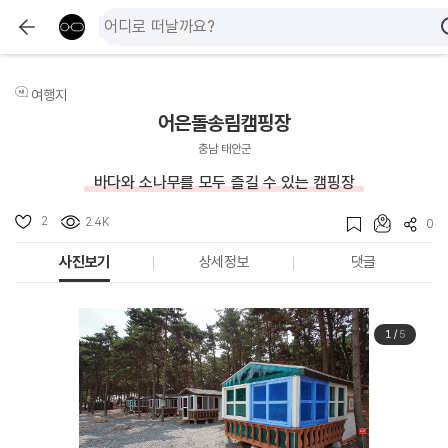
여행지
어은돌송림캠핑장
충남 태안군
바다와 소나무를 모두 즐길 수 있는 캠핑장
2
2.4K
0
사진보기
상세정보
댓글
1
/
5