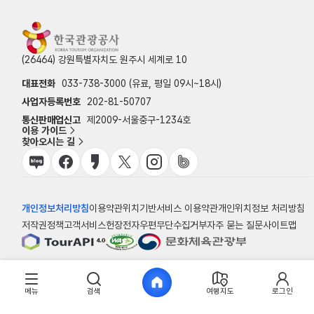
(26464) 강원특별자치도 원주시 세계로 10
대표전화
033-738-3000 (유료, 평일 09시~18시)
사업자등록번호
202-81-50707
통신판매업신고
제2009-서울중구-1234호
이용 가이드
찾아오시는 길
개인정보처리방침
이용약관
위치기반서비스 이용약관
개인위치정보 처리방침
저작권정책
고객서비스헌장
전자우편무단수집거부
자주 묻는 질문
사이트맵
© 한국관광공사
메뉴
검색
여행지도
로그인