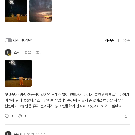
사진 후기만
최신순
추천순
스*
2025. 4. 30.
첫 바닷가 캠핑 성공적이었어요 모래가 발이 안빠져서 다니기 좋았고 해루질은 아이가
어려서 멀리 못갔지만 조그만애들 잡았다놔주면서 재밌게 놀았어요 캠핑장 사장님
친절하고 화장실은 휴지 떨어지지 않고 깔끔하게 관리되고 있어요 또 가고싶네요
0
0
신고
윤*희
2021. 11. 17.