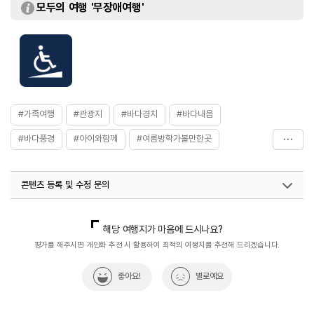
모두의 여행 '무장애여행'
#가족여행
#관광지
#바다경치
#바다내음
#바다풍경
#아이와함께
#여름방학가볼만한곳
#여름여행
#여름휴가
#연인과함께
#자연
콘텐츠 등록 및 수정 문의
#증도우전해수욕장
#친구와함께
#피서여행
#휴식여행
#휴식하기
#휴식하기좋은곳
국내디지털마케팅팀
033-813-3500
열린관광콘텐츠팀(열린관광-모두의여행)
033-738-3425
해당 여행지가 마음에 드시나요?
평가를 해주시면 개인화 추천 시 활용하여 최적의 여행지를 추천해 드리겠습니다.
좋아요!
별로예요