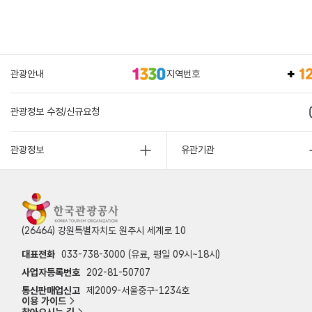
관광안내
지역번호
관광정보 수정/신규요청
관광정보
유관기관
(26464) 강원특별자치도 원주시 세계로 10
대표전화
033-738-3000 (유료, 평일 09시~18시)
사업자등록번호
202-81-50707
통신판매업신고
제2009-서울중구-1234호
이용 가이드
찾아오시는 길