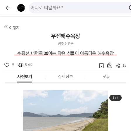
여행지
우전해수욕장
광주 신안군
수평선 너머로 보이는 작은 섬들이 아름다운 해수욕장
9
5.6K
12
사진보기
상세정보
댓글
1
/
6