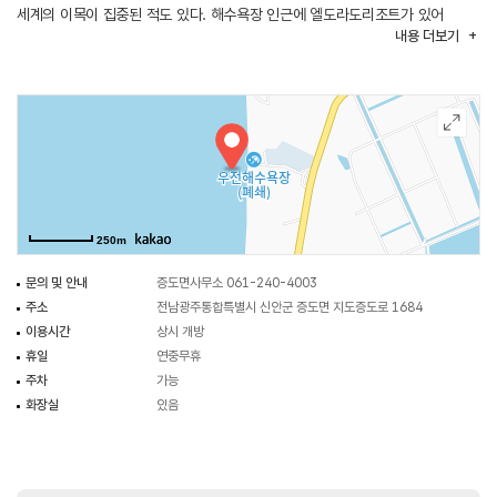
세계의 이목이 집중된 적도 있다. 해수욕장 인근에 엘도라도리조트가 있어
내용
더보기
편리하게 숙박을 할 수 있다. 또한, 리조트 옆으로 증도갯벌생태전시관도 위치해
있어 다양한 갯벌생태계를 학습하고 관람할 수 있다.
250m
문의 및 안내
증도면사무소 061-240-4003
주소
전남광주통합특별시 신안군 증도면 지도증도로 1684
이용시간
상시 개방
휴일
연중무휴
주차
가능
화장실
있음