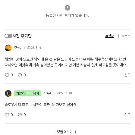
등록된 사진 후기가 없습니다.
사진 후기만
최신순
추천순
주*니
2023. 8. 4.
해변에 앉아 있으면 해외에 온 것 같은 느낌이 드는 너무 예쁜 해수욕장이예요 한 번
다녀오면 머릿속에 계속 남아있는 곳이예요 안 가본 사람이 없게 하고싶은 곳이예요
0
0
신고
가볼래-터 이용자
박*윤
2022. 7. 18.
슬로우시티 증도... 시간이 되면 꼭 가보고 싶어요
0
0
신고
댓글 더보기