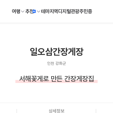
여행
추천
테마
지역
디지털
관광주민증
일오삼간장게장
인천 강화군
서해꽃게로 만든 간장게장집
상세정보