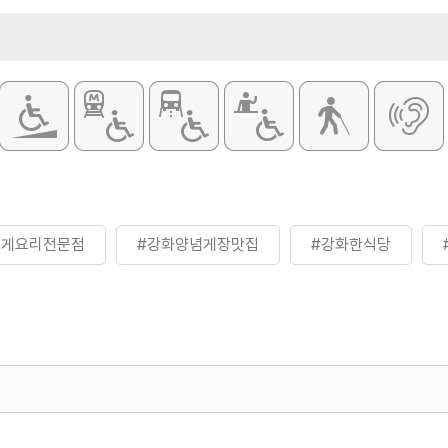
요리
취급메뉴
숫꽃게 정식 코
등
꽃게요리전문점
#강화양념게장맛집
#강화한식당
500