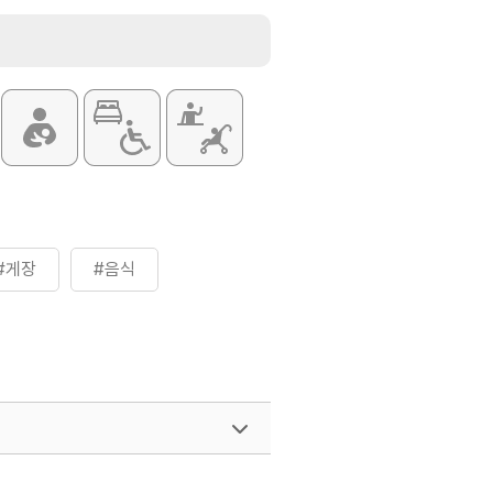
스요리 / 수제 등심 돈가스 / 새우튀김
#게장
#음식