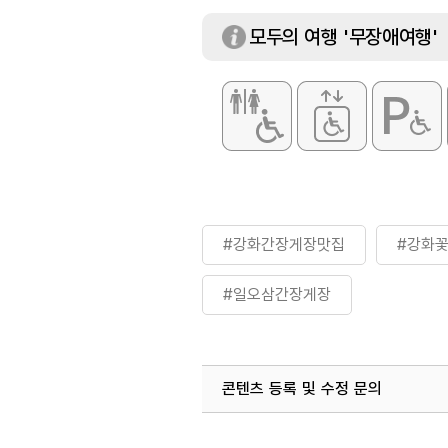
대표메뉴
암꽃게 정식 코스
모두의 여행 '무장애여행'
화장실
있음
#강화간장게장맛집
#강화
#일오삼간장게장
콘텐츠 등록 및 수정 문의
국내디지털마케팅팀
033-813-3