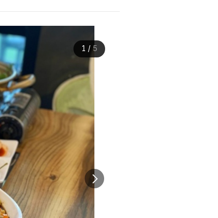
1
/
5