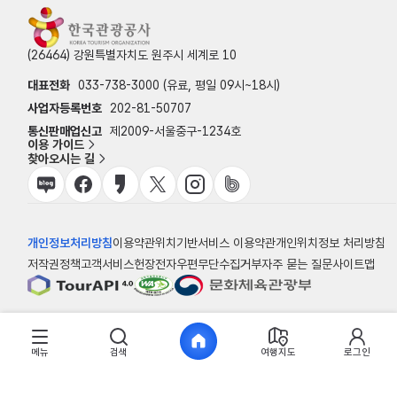
(26464) 강원특별자치도 원주시 세계로 10
대표전화
033-738-3000 (유료, 평일 09시~18시)
사업자등록번호
202-81-50707
통신판매업신고
제2009-서울중구-1234호
이용 가이드
찾아오시는 길
개인정보처리방침
이용약관
위치기반서비스 이용약관
개인위치정보 처리방침
저작권정책
고객서비스헌장
전자우편무단수집거부
자주 묻는 질문
사이트맵
© 한국관광공사
메뉴
검색
여행지도
로그인