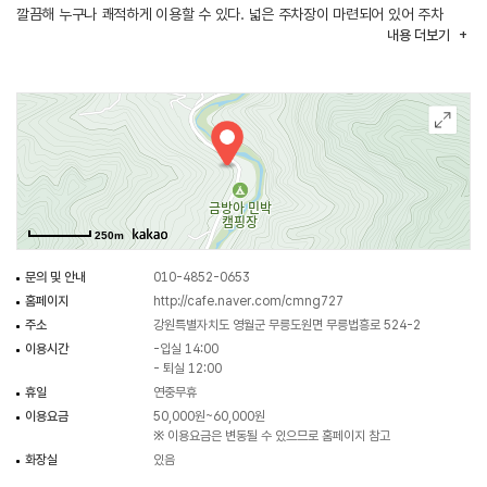
깔끔해 누구나 쾌적하게 이용할 수 있다. 넓은 주차장이 마련되어 있어 주차
내용
더보기
걱정 없이 편리하게 방문할 수 있다.
250m
문의 및 안내
010-4852-0653
홈페이지
http://cafe.naver.com/cmng727
주소
강원특별자치도 영월군 무릉도원면 무릉법흥로 524-2
이용시간
-입실 14:00
- 퇴실 12:00
휴일
연중무휴
이용요금
50,000원~60,000원
※ 이용요금은 변동될 수 있으므로 홈페이지 참고
화장실
있음