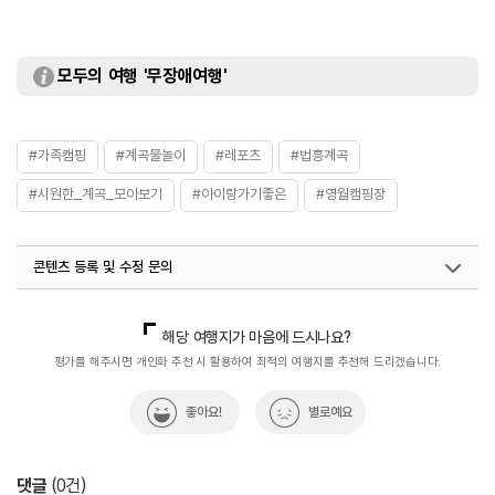
모두의 여행 '무장애여행'
#가족캠핑
#계곡물놀이
#레포츠
#법흥계곡
#시원한_계곡_모아보기
#아이랑가기좋은
#영월캠핑장
콘텐츠 등록 및 수정 문의
국내디지털마케팅팀
033-813-3500
해당 여행지가 마음에 드시나요?
평가를 해주시면 개인화 추천 시 활용하여 최적의 여행지를 추천해 드리겠습니다.
좋아요!
별로예요
댓글
(
0
건)