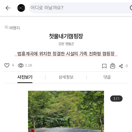
여행지
첫물내기캠핑장
강원 영월군
법흥계곡에 위치한 청결한 시설의 가족 친화형 캠핑장
4
1.1K
0
사진보기
상세정보
댓글
1
/
5