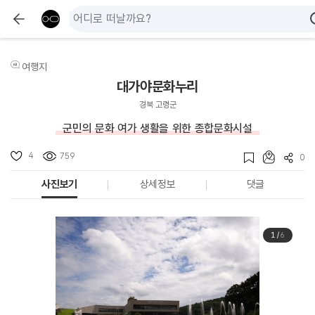
여행지
대가야문화누리
경북 고령군
군민의 문화 여가 생활을 위한 종합문화시설
4
759
0
사진보기
상세정보
댓글
1
/
6