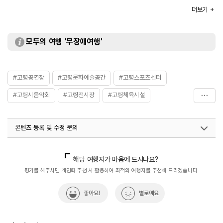
※ 자세한 사항은 홈페이지 참조
더보기
휴일
[문화예술회관/여성회관/드림스타트]
매주 일요일 / 관공서의 공휴일
[국민체육센터]
모두의 여행 '무장애여행'
매주 일요일 / 설·추석 연휴
※ 자세한 사항은 홈페이지 참조
주차
가능
이용요금
공연/시설 별로 상이함
#고령공연장
#고령문화예술공간
#고령스포츠센터
주요시설
대공연장 / 소공연장 / 수영장 등
#고령시음악회
#고령전시장
#고령체육시설
화장실
있음
#문화시설
콘텐츠 등록 및 수정 문의
국내디지털마케팅팀
033-813-3500
해당 여행지가 마음에 드시나요?
평가를 해주시면 개인화 추천 시 활용하여 최적의 여행지를 추천해 드리겠습니다.
좋아요!
별로예요