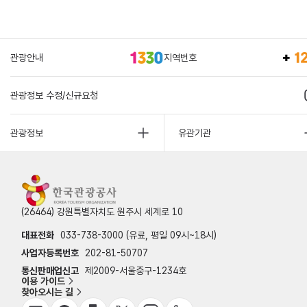
관광안내
지역번호
관광정보 수정/신규요청
관광정보
유관기관
(26464) 강원특별자치도 원주시 세계로 10
대표전화
033-738-3000 (유료, 평일 09시~18시)
사업자등록번호
202-81-50707
통신판매업신고
제2009-서울중구-1234호
이용 가이드
찾아오시는 길