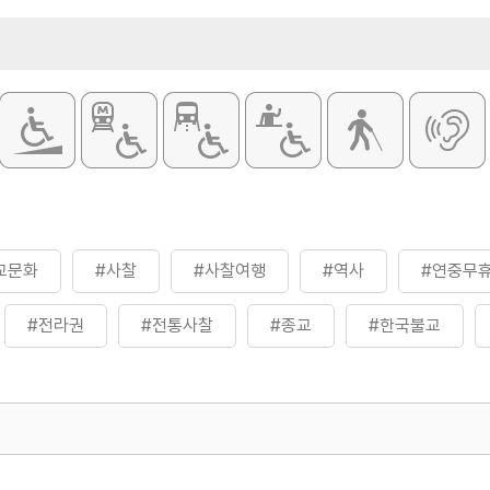
교문화
#사찰
#사찰여행
#역사
#연중무
#전라권
#전통사찰
#종교
#한국불교
#휴식하기좋은곳
500