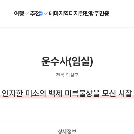
여행
추천
테마
지역
디지털
관광주민증
운수사(임실)
전북 임실군
인자한 미소의 백제 미륵불상을 모신 사찰
상세정보