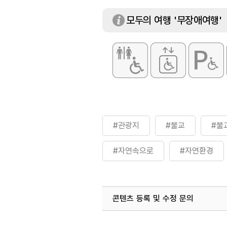
모두의 여행 '무장애여행'
#관광지
#불교
#불
#자연속으로
#자연환경
#휴식여행
#휴식하기
콘텐츠 등록 및 수정 문의
국내디지털마케팅팀
033-813-3