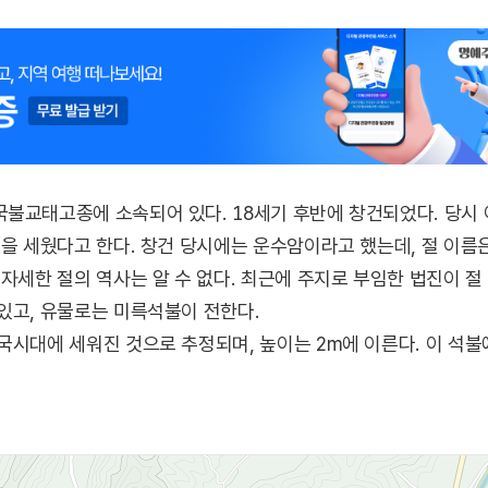
불교태고종에 소속되어 있다. 18세기 후반에 창건되었다. 당시 
절을 세웠다고 한다. 창건 당시에는 운수암이라고 했는데, 절 이름
 자세한 절의 역사는 알 수 없다. 최근에 주지로 부임한 법진이 절
있고, 유물로는 미륵석불이 전한다.
국시대에 세워진 것으로 추정되며, 높이는 2m에 이른다. 이 석불
산을 훔쳐 달아났다. 이들은 밤새도록 도망 다녔으나 계속 읍내
.