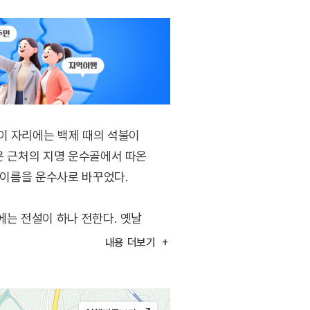
이 자리에는 백제 때의 석불이
은 근처의 지명 운수골에서 따온
 이름을 운수사로 바꾸었다.
에는 전설이 하나 전한다. 옛날
만 맴돌다가 붙잡혔는데, 이는
내용
더보기