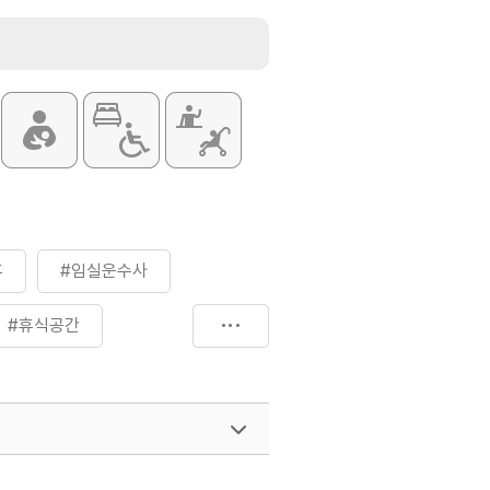
휴
#임실운수사
#휴식공간