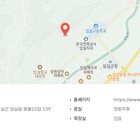
홈페이지
https://www.
실군 임실읍 봉황10길 109
휴일
연중무휴
화장실
있음