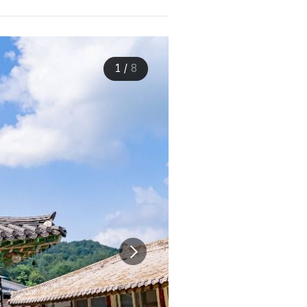
1
/
8