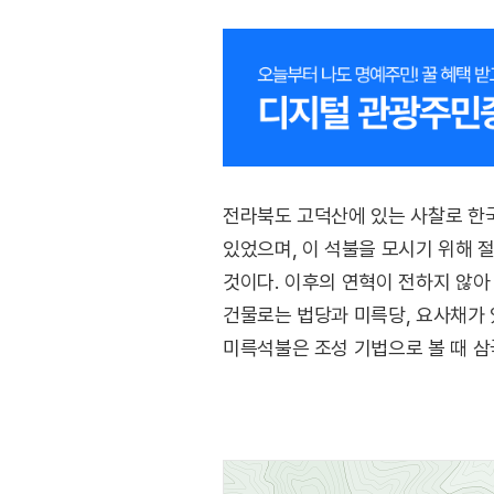
전라북도 고덕산에 있는 사찰로 한국
있었으며, 이 석불을 모시기 위해 
것이다. 이후의 연혁이 전하지 않아
건물로는 법당과 미륵당, 요사채가 
미륵석불은 조성 기법으로 볼 때 삼
화적떼가 임실읍의 부잣집만 골라 재
미륵석불의 영험 때문이었다고 한다