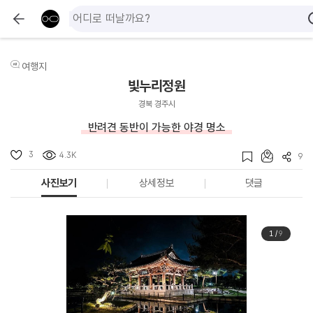
여행지
빛누리정원
경북 경주시
반려견 동반이 가능한 야경 명소
3
4.3K
9
사진보기
상세정보
댓글
1
/
9