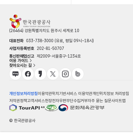
(26464) 강원특별자치도 원주시 세계로 10
대표전화
033-738-3000 (유료, 평일 09시~18시)
사업자등록번호
202-81-50707
통신판매업신고
제2009-서울중구-1234호
이용 가이드
찾아오시는 길
개인정보처리방침
이용약관
위치기반서비스 이용약관
개인위치정보 처리방침
저작권정책
고객서비스헌장
전자우편무단수집거부
자주 묻는 질문
사이트맵
© 한국관광공사