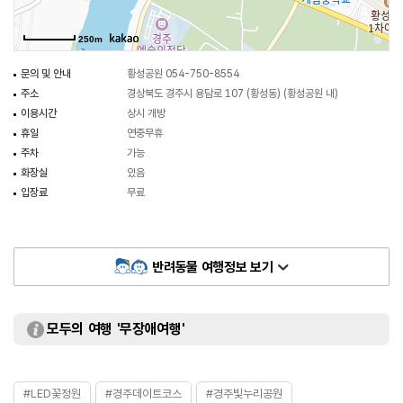
250m
문의 및 안내
황성공원 054-750-8554
주소
경상북도 경주시 용담로 107 (황성동) (황성공원 내)
이용시간
상시 개방
휴일
연중무휴
주차
가능
화장실
있음
입장료
무료
반려동물 여행정보 보기
모두의 여행 '무장애여행'
#LED꽃정원
#경주데이트코스
#경주빛누리공원