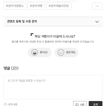
#경주야경명소
#경주여행
#경주예술의전당
#경주주말나들이
#관광지
#야경_명소
#황성공원
콘텐츠 등록 및 수정 문의
국내디지털마케팅팀
033-813-3500
지역콘텐츠육성팀(반려동물동반여행)
02-7299-582
해당 여행지가 마음에 드시나요?
평가를 해주시면 개인화 추천 시 활용하여 최적의 여행지를 추천해 드리겠습니다.
좋아요!
별로예요
댓글
(
2
건)
유의사항
등록
사진