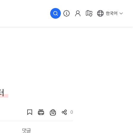
한국어
터
0
댓글