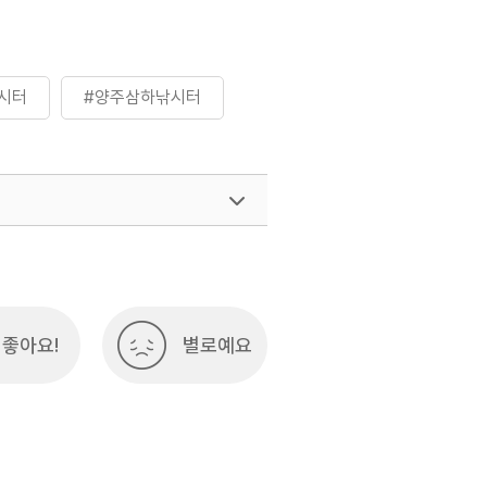
시터
#양주삼하낚시터
좋아요!
별로예요