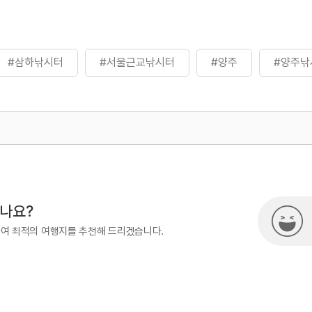
#삼하낚시터
#서울근교낚시터
#양주
#양주낚
500
시나요?
하여 최적의 여행지를 추천해 드리겠습니다.