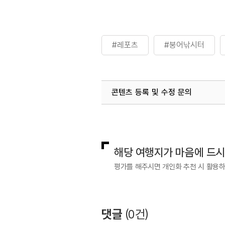
#레포츠
#붕어낚시터
콘텐츠 등록 및 수정 문의
국내디지털마케팅팀
033-813-3
해당 여행지가 마음에 드
평가를 해주시면 개인화 추천 시 활용
댓글
(
0
건)