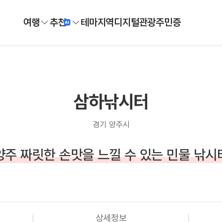
여행
추천
테마
지역
디지털
관광주민증
삼하낚시터
경기 양주시
양주 짜릿한 손맛을 느낄 수 있는 민물 낚시
상세정보