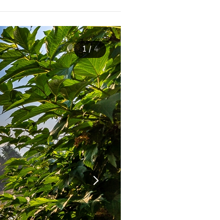
1
/
4