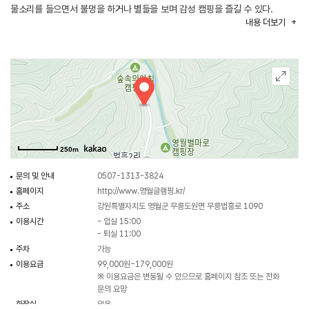
물소리를 들으면서 불멍을 하거나 별들을 보며 감성 캠핑을 즐길 수 있다.
내용
더보기
250m
문의 및 안내
0507-1313-3824
홈페이지
http://www.영월글램핑.kr/
주소
강원특별자치도 영월군 무릉도원면 무릉법흥로 1090
이용시간
- 입실 15:00
- 퇴실 11:00
주차
가능
이용요금
99,000원~179,000원
※ 이용요금은 변동될 수 있으므로 홈페이지 참조 또는 전화
문의 요망
화장실
있음