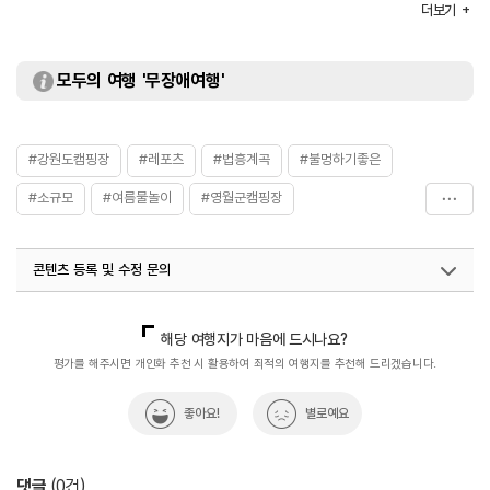
더보기
모두의 여행 '무장애여행'
#강원도캠핑장
#레포츠
#법흥계곡
#불멍하기좋은
#소규모
#여름물놀이
#영월군캠핑장
#편리한글램핑
콘텐츠 등록 및 수정 문의
국내디지털마케팅팀
033-813-3500
해당 여행지가 마음에 드시나요?
평가를 해주시면 개인화 추천 시 활용하여 최적의 여행지를 추천해 드리겠습니다.
좋아요!
별로예요
댓글
(
0
건)