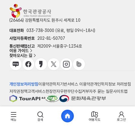
(26464) 강원특별자치도 원주시 세계로 10
대표전화
033-738-3000 (유료, 평일 09시~18시)
사업자등록번호
202-81-50707
통신판매업신고
제2009-서울중구-1234호
이용 가이드
찾아오시는 길
개인정보처리방침
이용약관
위치기반서비스 이용약관
개인위치정보 처리방침
저작권정책
고객서비스헌장
전자우편무단수집거부
자주 묻는 질문
사이트맵
© 한국관광공사
메뉴
검색
여행지도
로그인