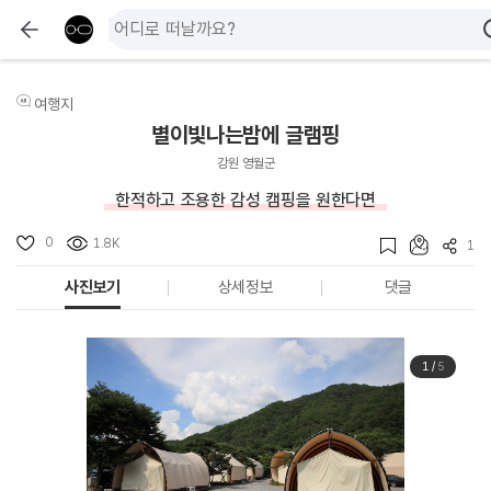
여행지
별이빛나는밤에 글램핑
강원 영월군
한적하고 조용한 감성 캠핑을 원한다면
0
1.8K
1
사진보기
상세정보
댓글
1
/
5