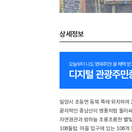
상세정보
밀양시 초동면 동북 쪽에 위치하여 
끝자락인 종남산이 병풍처럼 둘러싸
자연경관과 밤하늘 초롱초롱한 별빛
108돌탑. 마을 입구에 있는 108