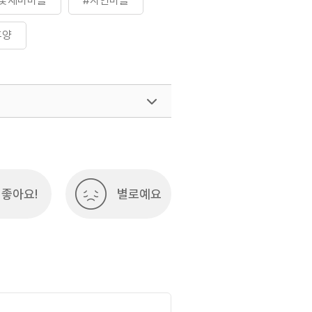
꽃새미마을
#자연마을
휴양
좋아요!
별로예요