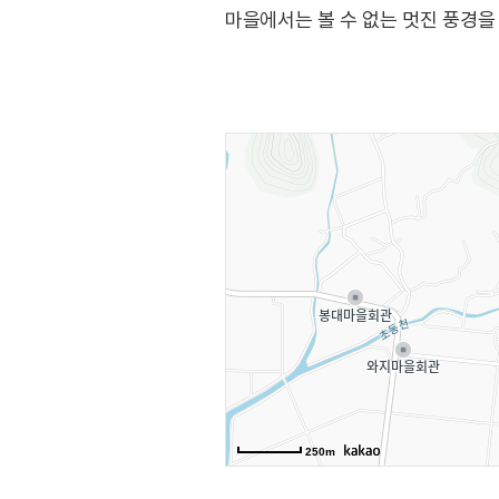
마을에서는 볼 수 없는 멋진 풍경을
용천수인 참샘과 마을의 뒷산인 종
250m