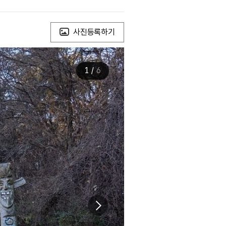
사진등록하기
1
/
6