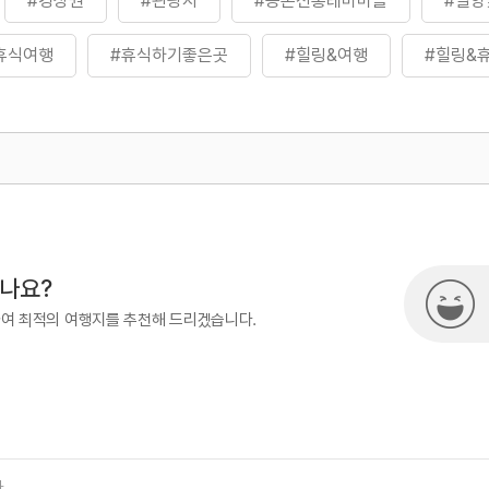
#경상권
#관광지
#농촌전통테마마을
#밀양
휴식여행
#휴식하기좋은곳
#힐링&여행
#힐링&
500
시나요?
하여 최적의 여행지를 추천해 드리겠습니다.