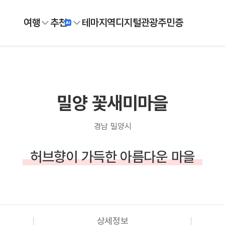
여행
추천
테마
지역
디지털
관광주민증
밀양 꽃새미마을
경남 밀양시
허브향이 가득한 아름다운 마을
상세정보