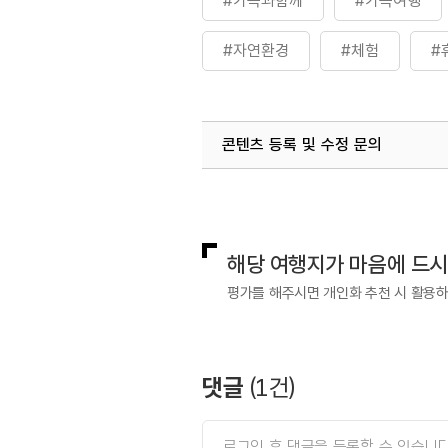
#가족과함께
#가족여행
#자연환경
#체험
#
콘텐츠 등록 및 수정 문의
국내디지털마케팅팀
033-813-3
해당 여행지가 마음에 드
평가를 해주시면 개인화 추천 시 활용
댓글
(
1
건)