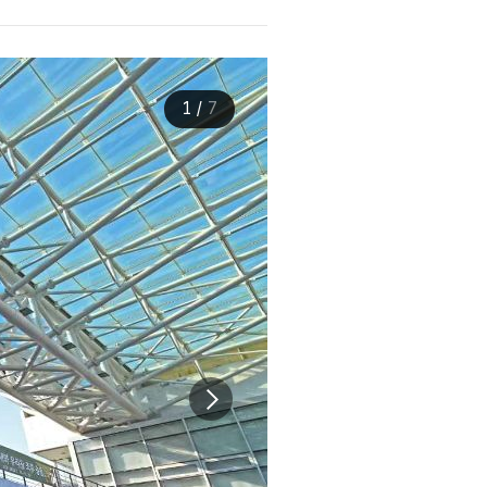
1
/
7