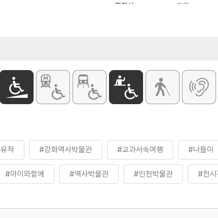
화장실
있음
인 2,000원
인 1,500원
동될 수 있으므로 홈페이지 참고
사유적
#강화역사박물관
#교과서속여행
#나들이
#아이와함께
#역사박물관
#인천박물관
#전시
학습
#친구와함께