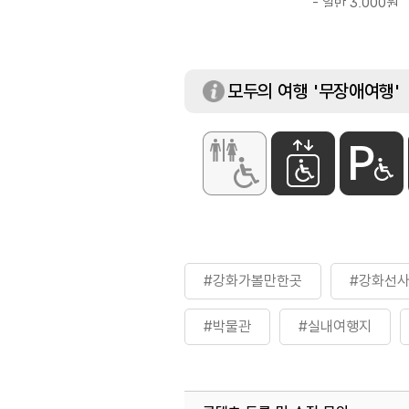
- 일반 3,000원
- 어린이·청소년·군
[단체]
- 일반 2,500원
- 어린이·청소년·군
모두의 여행 '무장애여행'
※ 이용요금은 변
#강화가볼만한곳
#강화선
#박물관
#실내여행지
#전통&역사문화체험
#체험