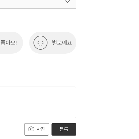
여행)
033-738-3425
좋아요!
별로예요
사진
등록