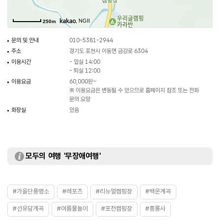
, NGII
250m
문의 및 안내
010-5381-2944
주소
경기도 포천시 이동면 금강로 6304
이용시간
- 입실 14:00
- 퇴실 12:00
이용요금
60,000원~
※ 이용요금은 변동될 수 있으므로 홈페이지 참조 또는 전화
문의 요망
화장실
있음
모두의 여행 '무장애여행'
#가을단풍명소
#레포츠
#리뉴얼캠핑장
#백운계곡
#선유담계곡
#여름물놀이
#포천캠핑장
#흥룡사