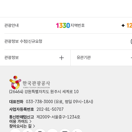
관광안내
지역번호
관광정보 수정/신규요청
관광정보
유관기관
(26464) 강원특별자치도 원주시 세계로 10
대표전화
033-738-3000 (유료, 평일 09시~18시)
사업자등록번호
202-81-50707
통신판매업신고
제2009-서울중구-1234호
이용 가이드
찾아오시는 길