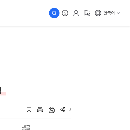
한국어
점
3
댓글