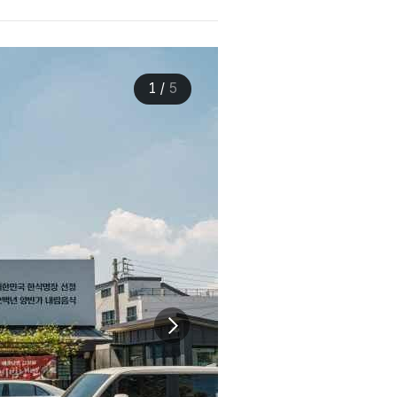
1
/
5