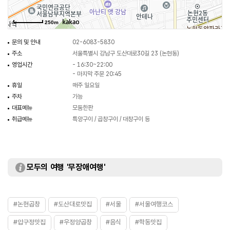
250m
문의 및 안내
02-6083-5830
주소
서울특별시 강남구 도산대로30길 23 (논현동)
영업시간
- 16:30~22:00
- 마지막 주문 20:45
휴일
매주 일요일
주차
가능
대표메뉴
모둠한판
취급메뉴
특양구이 / 곱창구이 / 대창구이 등
모두의 여행 '무장애여행'
#논현곱창
#도산대로맛집
#서울
#서울여행코스
#압구정맛집
#우정양곱창
#음식
#학동맛집