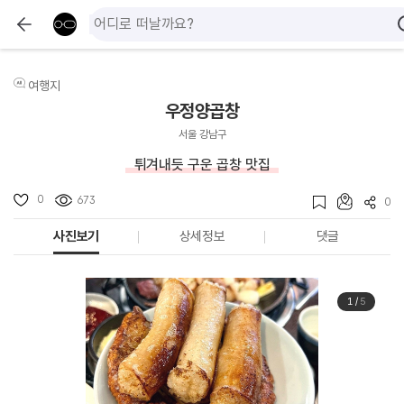
여행지
우정양곱창
서울 강남구
튀겨내듯 구운 곱창 맛집
0
673
0
사진보기
상세정보
댓글
1
/
5