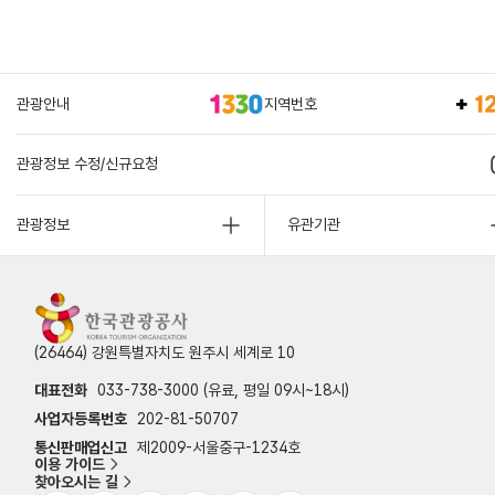
관광안내
지역번호
관광정보 수정/신규요청
관광정보
유관기관
(26464) 강원특별자치도 원주시 세계로 10
대표전화
033-738-3000 (유료, 평일 09시~18시)
사업자등록번호
202-81-50707
통신판매업신고
제2009-서울중구-1234호
이용 가이드
찾아오시는 길