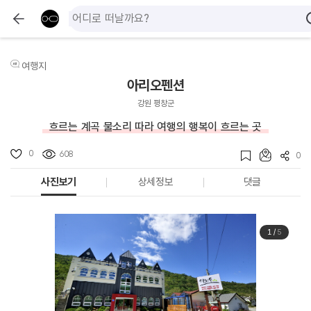
여행지
아리오펜션
강원 평창군
흐르는 계곡 물소리 따라 여행의 행복이 흐르는 곳
0
608
0
사진보기
상세정보
댓글
1
/
5