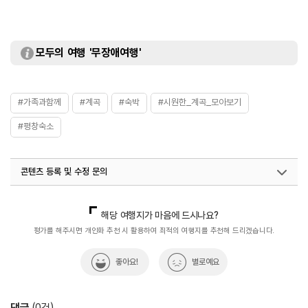
모두의 여행 '무장애여행'
#가족과함께
#계곡
#숙박
#시원한_계곡_모아보기
#평창숙소
콘텐츠 등록 및 수정 문의
국내디지털마케팅팀
033-813-3500
해당 여행지가 마음에 드시나요?
평가를 해주시면 개인화 추천 시 활용하여 최적의 여행지를 추천해 드리겠습니다.
좋아요!
별로예요
댓글
(
0
건)