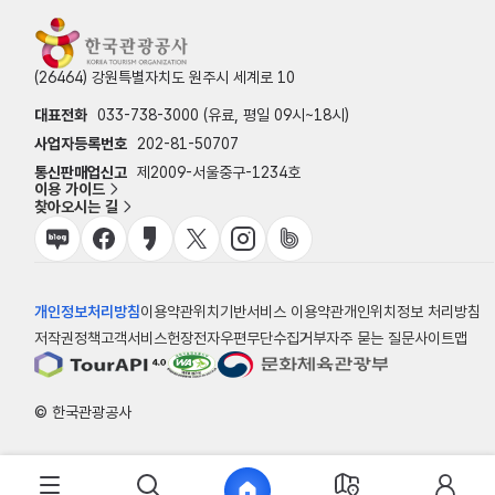
(26464) 강원특별자치도 원주시 세계로 10
대표전화
033-738-3000 (유료, 평일 09시~18시)
사업자등록번호
202-81-50707
통신판매업신고
제2009-서울중구-1234호
이용 가이드
찾아오시는 길
개인정보처리방침
이용약관
위치기반서비스 이용약관
개인위치정보 처리방침
저작권정책
고객서비스헌장
전자우편무단수집거부
자주 묻는 질문
사이트맵
© 한국관광공사