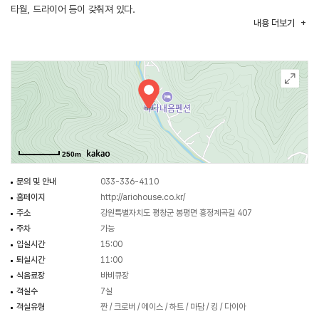
타월, 드라이어 등이 갖춰져 있다.
내용
더보기
250m
문의 및 안내
033-336-4110
홈페이지
http://ariohouse.co.kr/
주소
강원특별자치도 평창군 봉평면 흥정계곡길 407
주차
가능
입실시간
15:00
퇴실시간
11:00
식음료장
바비큐장
객실수
7실
객실유형
짠 / 크로버 / 에이스 / 하트 / 마담 / 킹 / 다이아