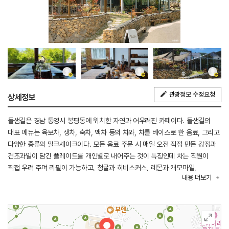
관광정보 수정요청
상세정보
돌샘길은 경남 통영시 봉평동에 위치한 자연과 어우러진 카페이다. 돌샘길의
대표 메뉴는 육보차, 생차, 숙차, 백차 등의 차와, 차를 베이스로 한 음료, 그리고
다양한 종류의 밀크셰이크이다. 모든 음료 주문 시 매일 오전 직접 만든 강정과
건조과일이 담긴 플레이트를 개인별로 내어주는 것이 특징인데 차는 직원이
직접 우려 주며 리필이 가능하고, 청귤과 히비스커스, 레몬과 캐모마일,
내용
더보기
한라봉과 말차 등 차를 기반으로 한 베리에이션 음료들과 얼음이 들어가지 않아
더욱 진하고 순수한 맛의 밀크셰이크는 남녀노소 누구나 좋아할 만한 맛을
보여주고 있다. 특히 당고가 토핑으로 올라간 쑥밀크셰이크, 흑임자밀크셰이크,
인절미밀크셰이크가 인기이다.