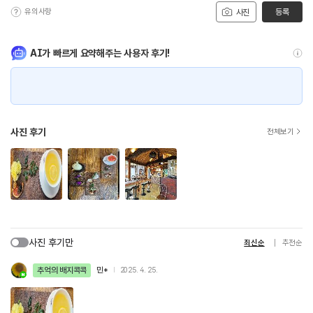
유의사항
등록
사진
AI가 빠르게 요약해주는 사용자 후기!
사진 후기
전체보기
사진 후기만
최신순
추천순
추억의 배지콕콕
민*
2025. 4. 25.