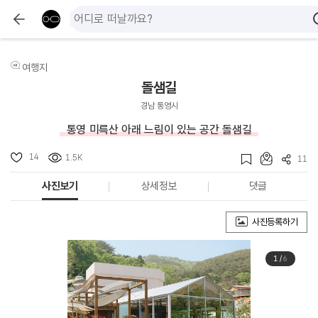
여행지
돌샘길
경남 통영시
통영 미륵산 아래 느림이 있는 공간 돌샘길
14
1.5K
11
사진보기
상세정보
댓글
사진등록하기
1
/
6