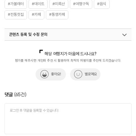
#가볼래터
#데이트
#미륵산
#여행구독
#음식
#전통찻집
#카페
#통영카페
콘텐츠 등록 및 수정 문의
국내디지털마케팅팀
033-813-3500
해당 여행지가 마음에 드시나요?
평가를 해주시면 개인화 추천 시 활용하여 최적의 여행지를 추천해 드리겠습니다.
좋아요!
별로예요
댓글
(
65
건)