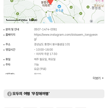
250m
문의 및 안내
0507-1474-0381
홈페이지
https://www.instagram.com/dolsaem_tongyeon
g/
주소
경상남도 통영시 봉수돌샘길 101
영업시간
- 10:00~18:00
- 마지막 주문 17:30
휴일
매주 월요일, 화요일
주차
가능
요금 (무료)
대표메뉴
육보차
더보기
취급메뉴
밀크셰이크 / 바닐라 라떼 / 디카페인 콜드브루 등
화장실
있음
모두의 여행 '무장애여행'