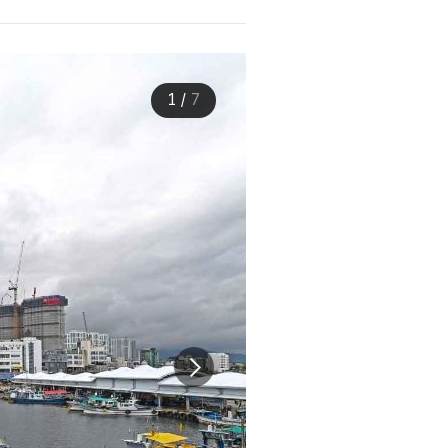
1
/
7