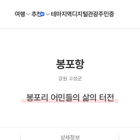
여행
추천
테마
지역
디지털
관광주민증
봉포항
강원 고성군
봉포리 어민들의 삶의 터전
상세정보