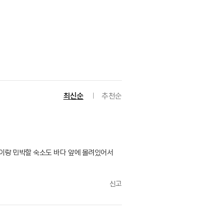
최신순
추천순
션이랑 민박할 숙소도 바다 앞에 몰려있어서
신고