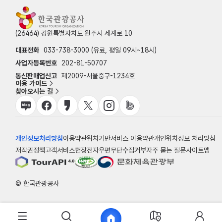
(26464) 강원특별자치도 원주시 세계로 10
대표전화
033-738-3000 (유료, 평일 09시~18시)
사업자등록번호
202-81-50707
통신판매업신고
제2009-서울중구-1234호
이용 가이드
찾아오시는 길
개인정보처리방침
이용약관
위치기반서비스 이용약관
개인위치정보 처리방침
저작권정책
고객서비스헌장
전자우편무단수집거부
자주 묻는 질문
사이트맵
© 한국관광공사