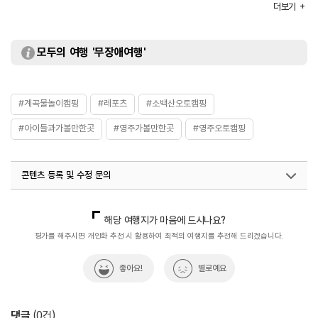
더보기
※ 자세한 사항은 홈페이지 참조 및 전화 문의 요망
부대시설
매점 / 모래놀이터 / 트램펄린 등
주요시설
오토캠핑장 / 개수대 / 샤워실 등
모두의 여행 '무장애여행'
화장실
있음
#계곡물놀이캠핑
#레포츠
#소백산오토캠핑
#아이들과가볼만한곳
#영주가볼만한곳
#영주오토캠핑
콘텐츠 등록 및 수정 문의
국내디지털마케팅팀
033-813-3500
해당 여행지가 마음에 드시나요?
평가를 해주시면 개인화 추천 시 활용하여 최적의 여행지를 추천해 드리겠습니다.
좋아요!
별로예요
댓글
(
0
건)