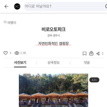
여행지
비로오토파크
경북 영주시
자연친화적인 캠핑장
4
1.9K
2
사진보기
상세정보
댓글
1
/
6