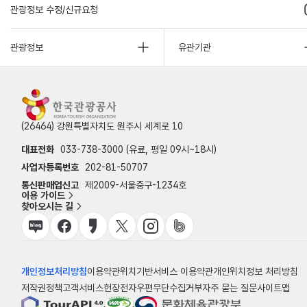
관광정보 수정/신규요청
관광정보
유관기관
(26464) 강원특별자치도 원주시 세계로 10
대표전화
033-738-3000 (유료, 평일 09시~18시)
사업자등록번호
202-81-50707
통신판매업신고
제2009-서울중구-1234호
이용 가이드
찾아오시는 길
개인정보처리방침
이용약관
위치기반서비스 이용약관
개인위치정보 처리방침
저작권정책
고객서비스헌장
전자우편무단수집거부
자주 묻는 질문
사이트맵