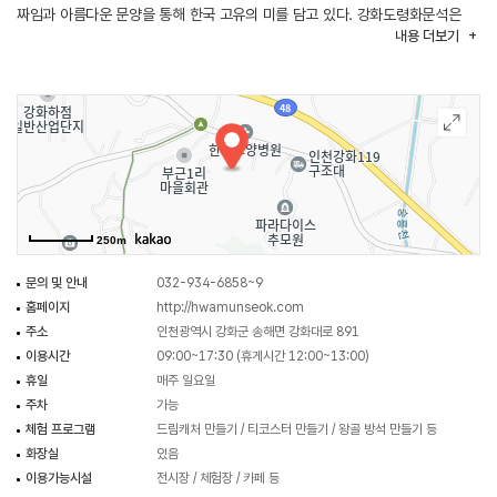
짜임과 아름다운 문양을 통해 한국 고유의 미를 담고 있다. 강화도령화문석은
내용
더보기
왕골 짜기, 미니 화문석 만들기, 왕골 코스터 DIY 등 다양한 체험 프로그램을
통해 남녀노소 누구나 전통 공예의 가치를 직접 느껴볼 수 있도록 하고 있다.
전시 공간에서는 수공예 화문석 제품과 왕골 원단, 왕골 인테리어 소품 등을
감상하거나 구매할 수 있다. 강화도의 전통과 자연이 어우러진 이색적인
공간에서 깊은 여운을 남기는 시간이 될 수 있다.
250m
문의 및 안내
032-934-6858~9
홈페이지
http://hwamunseok.com
주소
인천광역시 강화군 송해면 강화대로 891
이용시간
09:00~17:30 (휴게시간 12:00~13:00)
휴일
매주 일요일
주차
가능
체험 프로그램
드림캐처 만들기 / 티코스터 만들기 / 왕골 방석 만들기 등
화장실
있음
이용가능시설
전시장 / 체험장 / 카페 등