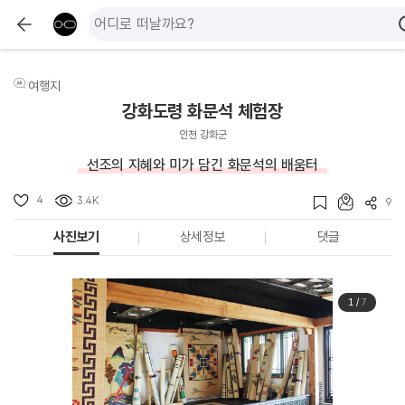
여행지
강화도령 화문석 체험장
인천 강화군
선조의 지혜와 미가 담긴 화문석의 배움터
4
3.4K
9
사진보기
상세정보
댓글
1
/
7