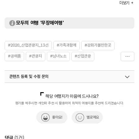
주차요금
무료
더보기
입장료
무료
※ 체험비는 별도이므로 홈페이지 참고
모두의 여행 '무장애여행'
#2020_산업관광지_13선
#가족과함께
#강화가볼만한곳
#공예품
#관광지
#남녀노소
#산업관광
#산업관광지
#실내여행지_추천
#아이와함께
콘텐츠 등록 및 수정 문의
#이색체험
#체교육여행
#체험교육
#체험프로그램
#화문석체험장
국내디지털마케팅팀
033-813-3500
지역관광육성팀(산업관광)
033-738-3637
해당 여행지가 마음에 드시나요?
평가를 해주시면 개인화 추천 시 활용하여 최적의 여행지를 추천해 드리겠습니다.
좋아요!
별로예요
댓글
(
1
건)