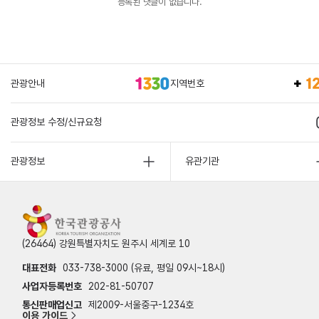
등록된 댓글이 없습니다.
관광안내
지역번호
관광정보 수정/신규요청
관광정보
유관기관
(26464) 강원특별자치도 원주시 세계로 10
대표전화
033-738-3000 (유료, 평일 09시~18시)
사업자등록번호
202-81-50707
통신판매업신고
제2009-서울중구-1234호
이용 가이드