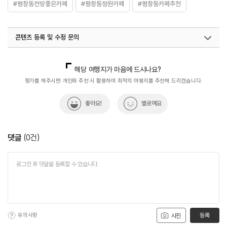
#평창동전망좋은카페
#평창동정원카페
#평창동카페추천
콘텐츠 등록 및 수정 문의
국내디지털마케팅팀
033-813-3500
해당 여행지가 마음에 드시나요?
평가를 해주시면 개인화 추천 시 활용하여 최적의 여행지를 추천해 드리겠습니다.
좋아요!
별로예요
댓글
(
0
건)
유의사항
등록
사진