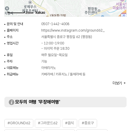
250m
문의 및 안내
0507-1442-4008
홈페이지
https://www.instagram.com/ground62_
주소
서울특별시 종로구 평창길 62 (평창동)
영업시간
- 12:00~19:00
- 마지막 주문 18:30
휴일
매주 월요일~목요일
주차
가능
대표메뉴
아메리카노
취급메뉴
카페라떼 / 카푸치노 / 돌체라떼 등
화장실
있음
더보기
모두의 여행 '무장애여행'
#GROUND62
#그라운드62
#음식
#종로구