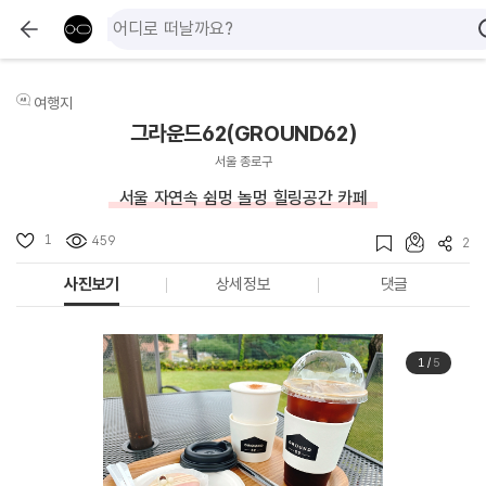
여행지
그라운드62(GROUND62)
서울 종로구
서울 자연속 쉼멍 놀멍 힐링공간 카페
1
459
2
사진보기
상세정보
댓글
1
/
5