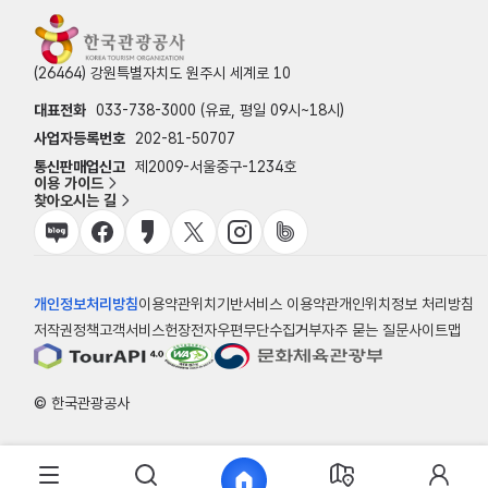
(26464) 강원특별자치도 원주시 세계로 10
대표전화
033-738-3000 (유료, 평일 09시~18시)
사업자등록번호
202-81-50707
통신판매업신고
제2009-서울중구-1234호
이용 가이드
찾아오시는 길
개인정보처리방침
이용약관
위치기반서비스 이용약관
개인위치정보 처리방침
저작권정책
고객서비스헌장
전자우편무단수집거부
자주 묻는 질문
사이트맵
© 한국관광공사