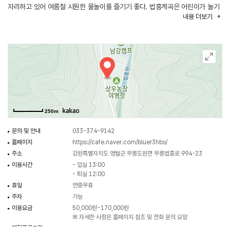
자리하고 있어 여름철 시원한 물놀이를 즐기기 좋다. 법흥계곡은 어린이가 놀기
내용
더보기
좋은 얕은 구간부터 성인이 이용하기 좋은 깊은 수심의 구간까지 있어 온 가족이
함께 물놀이를 즐길 수 있다. 캠핑장 내에는 트램펄린, 자전거, 수레 등
놀이시설과 개수대, 화장실, 샤워실, 매점 등 편의시설이 마련되어 있다. 겨울철
장박 이용도 가능하며, 반려동물은 동반할 수 없다.
250m
문의 및 안내
033-374-9142
홈페이지
https://cafe.naver.com/bluer3hbs/
주소
강원특별자치도 영월군 무릉도원면 무릉법흥로 994-23
이용시간
- 입실 13:00
- 퇴실 12:00
휴일
연중무휴
주차
가능
이용요금
50,000원~170,000원
※ 자세한 사항은 홈페이지 참조 및 전화 문의 요망
체험프로그램