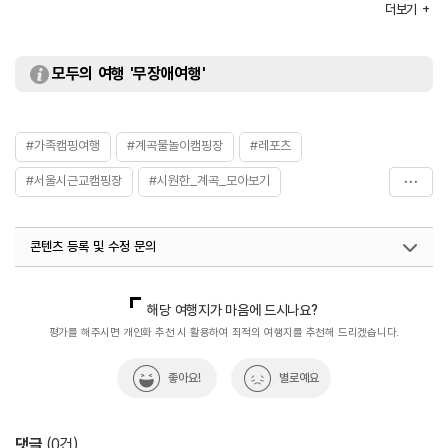
더보기
화장실
있음
모두의 여행 '무장애여행'
#가족캠핑여행
#계곡물놀이캠핑장
#레포츠
#서울시근교캠핑장
#시원한_계곡_모아보기
#아이와가볼만한곳
#포천캠핑장
콘텐츠 등록 및 수정 문의
국내디지털마케팅팀
033-813-3500
해당 여행지가 마음에 드시나요?
평가를 해주시면 개인화 추천 시 활용하여 최적의 여행지를 추천해 드리겠습니다.
좋아요!
별로예요
댓글
(
0
건)