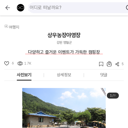
여행지
상우농장야영장
강원 영월군
다양하고 즐거운 이벤트가 가득한 캠핑장
6
1.7K
5
사진보기
상세정보
댓글
1
/
9