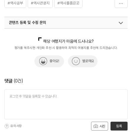
#역사공부
#역사관광지
#역사를품은곳
#역사문화재
#역사속
#역사속으로
#역사여행
콘텐츠 등록 및 수정 문의
#역사유적
#역사유적지
#역사이야기
#역사탐방
#역사탐험
#영정봉안당
#최치원영당
국내디지털마케팅팀
033-813-3500
해당 여행지가 마음에 드시나요?
평가를 해주시면 개인화 추천 시 활용하여 최적의 여행지를 추천해 드리겠습니다.
좋아요!
별로예요
댓글
(
0
건)
유의사항
등록
사진