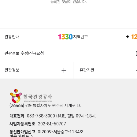
등록된 댓글이 없습니다.
관광안내
지역번호
관광정보 수정/신규요청
관광정보
유관기관
(26464) 강원특별자치도 원주시 세계로 10
대표전화
033-738-3000 (유료, 평일 09시~18시)
사업자등록번호
202-81-50707
통신판매업신고
제2009-서울중구-1234호
이용 가이드