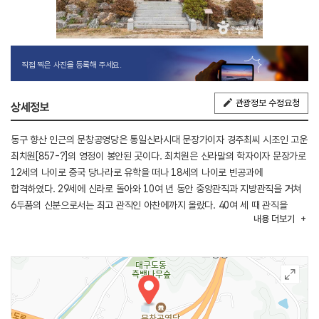
직접 찍은 사진을 등록해 주세요.
관광정보 수정요청
상세정보
동구 향산 인근의 문창공영당은 통일신라시대 문장가이자 경주최씨 시조인 고운
최치원[857-?]의 영정이 봉안된 곳이다. 최치원은 신라말의 학자이자 문장가로
12세의 나이로 중국 당나라로 유학을 떠나 18세의 나이로 빈공과에
합격하였다. 29세에 신라로 돌아와 10여 년 동안 중앙관직과 지방관직을 거쳐
6두품의 신분으로서는 최고 관직인 아찬에까지 올랐다. 40여 세 때 관직을
내용
더보기
버리고 은거 생활을 하다, 가야산 해인사에 들어가 머물렀는데, 언제 세상을
떠났는지는 알 수 없다. 문창공영당은 1755년(영조 31) 지금 자리가 아닌 인근
대구 동구 해안동에 처음 창건한 계림사에서 시작되었다. 이후 1864년 흥선
대원군의 서원철폐령에 의해 훼철되었다가, 1912년 지금의 자리에
문창공영당을 중수했다. 매년 음력 3월 3일 향사를 지낸다.
영당 내부에 도교의 신선풍으로 묘사된 문창공 영정이 봉안되어 있다.