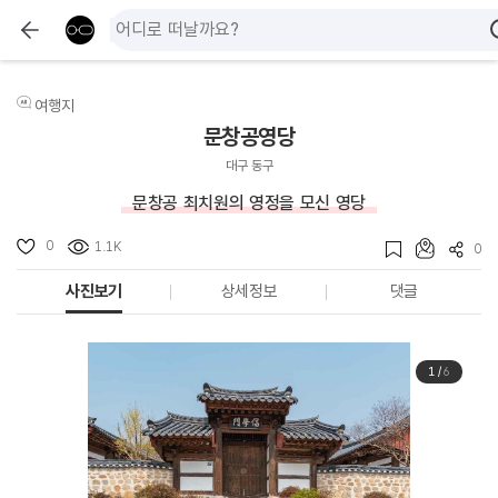
여행지
문창공영당
대구 동구
문창공 최치원의 영정을 모신 영당
0
1.1K
0
사진보기
상세정보
댓글
1
/
6