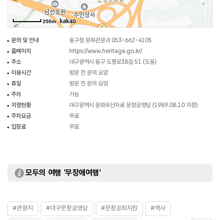
문창공영당은 영정각으로는 그 규모가 클 뿐만 아니라 솟을지붕과 기둥머리
장식 또한 특색이 있어 조선 후기 목조건물의 전형과 아름다움을 잘 간직하고
250m
있다.
문의 및 안내
동구청 문화관광과 053-662-4105
홈페이지
https://www.heritage.go.kr/
주소
대구광역시 동구 도평로38길 51 (도동)
이용시간
방문 전 문의 요망
휴일
방문 전 문의 요망
주차
가능
지정현황
대구광역시 문화유산자료 문창공영당 (1989.08.10 지정)
주차요금
무료
입장료
무료
모두의 여행 '무장애여행'
#관광지
#대구문창공영당
#문창공최치원
#역사