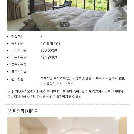
1
/
2
객실크기
-
숙박인원
4명(최대 4명)
비수기주중
320,000원
비수기주말
424,999원
성수기주중
-
성수기주말
-
목욕시설,욕조,에어콘,TV,인터넷,냉장고,쇼파,테이블,취사용품,
편의시설
케이블설치,헤어드라이기
※ 위 정보는 2025년 11월에 작성된 정보로 해당 숙박시설 이용 요금이 수시로 변동됨에
따라 이용요금 및 기타 자세한 사항은 홈페이지 참조 요망
[스파빌라] 데이지