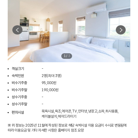
1
/
3
객실크기
-
숙박인원
2명(최대 3명)
비수기주중
95,000원
비수기주말
190,000원
성수기주중
-
성수기주말
-
목욕시설,욕조,에어콘,TV,인터넷,냉장고,쇼파,취사용품,
편의시설
케이블설치,헤어드라이기
※ 위 정보는 2025년 11월에 작성된 정보로 해당 숙박시설 이용 요금이 수시로 변동됨에
따라 이용요금 및 기타 자세한 사항은 홈페이지 참조 요망