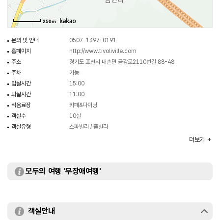
기분을 경험할 수 있다.
250m
문의 및 안내
0507-1397-0191
홈페이지
http://www.tivoliville.com
주소
경기도 포천시 내촌면 금강로2110번길 88-48
주차
가능
입실시간
15:00
퇴실시간
11:00
식음료장
카페&다이닝
객실수
10실
객실유형
스파빌라 / 풀빌라
부대시설
루프탑 라운지 / 수피 포레스트 / 인피티니풀 / 피트니스장 등
더보기
모두의 여행 '무장애여행'
객실안내