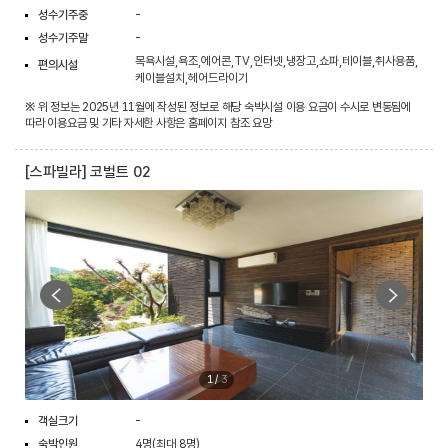
성수기주중
-
성수기주말
-
목욕시설,욕조,에어콘,TV,인터넷,냉장고,쇼파,테이블,취사용품,
편의시설
케이블설치,헤어드라이기
※ 위 정보는 2025년 11월에 작성된 정보로 해당 숙박시설 이용 요금이 수시로 변동됨에
따라 이용요금 및 기타 자세한 사항은 홈페이지 참조 요망
[스파빌라] 코벌트 02
1
/
3
객실크기
-
숙박인원
4명(최대 8명)