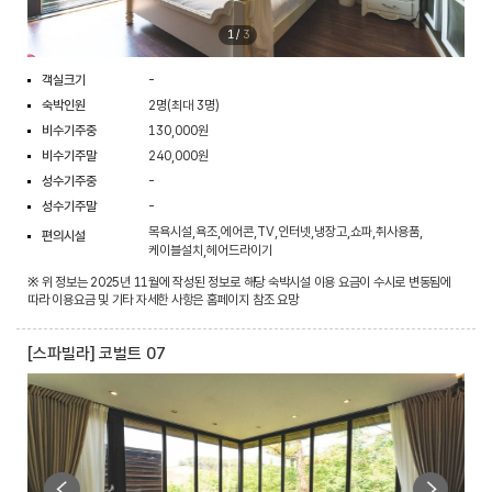
1
/
3
객실크기
-
숙박인원
2명(최대 3명)
비수기주중
130,000원
비수기주말
240,000원
성수기주중
-
성수기주말
-
목욕시설,욕조,에어콘,TV,인터넷,냉장고,쇼파,취사용품,
편의시설
케이블설치,헤어드라이기
※ 위 정보는 2025년 11월에 작성된 정보로 해당 숙박시설 이용 요금이 수시로 변동됨에
따라 이용요금 및 기타 자세한 사항은 홈페이지 참조 요망
[스파빌라] 코벌트 07