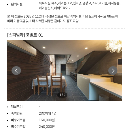
목욕시설,욕조,에어콘,TV,인터넷,냉장고,쇼파,테이블,취사용품,
편의시설
케이블설치,헤어드라이기
※ 위 정보는 2025년 11월에 작성된 정보로 해당 숙박시설 이용 요금이 수시로 변동됨에
따라 이용요금 및 기타 자세한 사항은 홈페이지 참조 요망
[스파빌라] 코벌트 01
1
/
2
객실크기
-
숙박인원
2명(최대 4명)
비수기주중
130,000원
비수기주말
240,000원