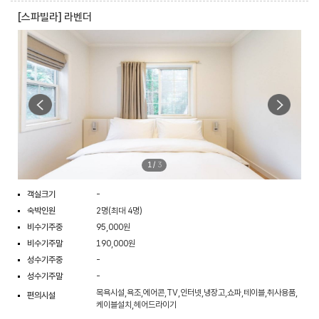
[스파빌라] 라벤더
1
/
3
객실크기
-
숙박인원
2명(최대 4명)
비수기주중
95,000원
비수기주말
190,000원
성수기주중
-
성수기주말
-
목욕시설,욕조,에어콘,TV,인터넷,냉장고,쇼파,테이블,취사용품,
편의시설
케이블설치,헤어드라이기