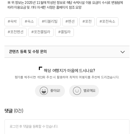
※ 위 정보는 2025년 11월에 작성된 정보로 해당 숙박시설 이용 요금이 수시로 변동됨에
따라 이용요금 및 기타 자세한 사항은 홈페이지 참조 요망
#숙박
#숙소
#티볼리빌
#펜션
#포천
#포천숙소
#포천펜션
#포천풀빌라
#풀빌라
콘텐츠 등록 및 수정 문의
국내디지털마케팅팀
033-813-3500
해당 여행지가 마음에 드시나요?
평가를 해주시면 개인화 추천 시 활용하여 최적의 여행지를 추천해 드리겠습니다.
좋아요!
별로예요
댓글
(
0
건)