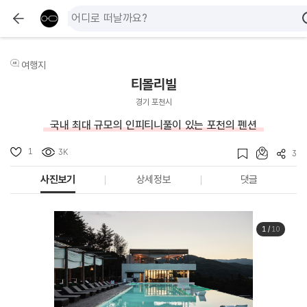
여행지
티볼리빌
경기 포천시
국내 최대 규모의 인피티니풀이 있는 포천의 펜션
1
3K
3
사진보기
상세정보
댓글
1
/
10