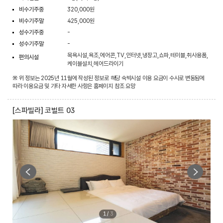
비수기주중
320,000원
비수기주말
425,000원
성수기주중
-
성수기주말
-
목욕시설,욕조,에어콘,TV,인터넷,냉장고,쇼파,테이블,취사용품,
편의시설
케이블설치,헤어드라이기
※ 위 정보는 2025년 11월에 작성된 정보로 해당 숙박시설 이용 요금이 수시로 변동됨에
따라 이용요금 및 기타 자세한 사항은 홈페이지 참조 요망
[스파빌라] 코벌트 03
1
/
3