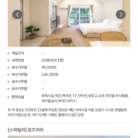
1
/
3
객실크기
-
숙박인원
02명(최대 3명)
비수기주중
95,000원
비수기주말
245,000원
성수기주중
-
성수기주말
-
목욕시설,욕조,에어콘,TV,인터넷,냉장고,쇼파,테이블,취사용품,
편의시설
케이블설치,헤어드라이기
※ 위 정보는 2025년 11월에 작성된 정보로 해당 숙박시설 이용 요금이 수시로 변동됨에
따라 이용요금 및 기타 자세한 사항은 홈페이지 참조 요망
[스파빌라] 로즈마리