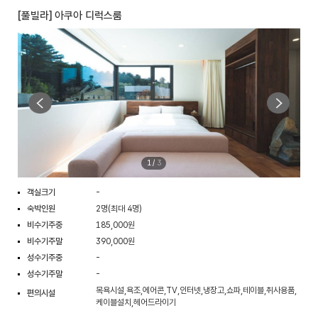
[풀빌라] 아쿠아 디럭스룸
1
/
3
객실크기
-
숙박인원
2명(최대 4명)
비수기주중
185,000원
비수기주말
390,000원
성수기주중
-
성수기주말
-
목욕시설,욕조,에어콘,TV,인터넷,냉장고,쇼파,테이블,취사용품,
편의시설
케이블설치,헤어드라이기