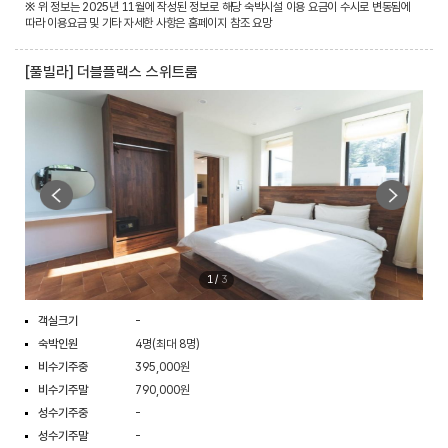
※ 위 정보는 2025년 11월에 작성된 정보로 해당 숙박시설 이용 요금이 수시로 변동됨에
따라 이용요금 및 기타 자세한 사항은 홈페이지 참조 요망
[풀빌라] 더블플랙스 스위트룸
1
/
3
객실크기
-
숙박인원
4명(최대 8명)
비수기주중
395,000원
비수기주말
790,000원
성수기주중
-
성수기주말
-