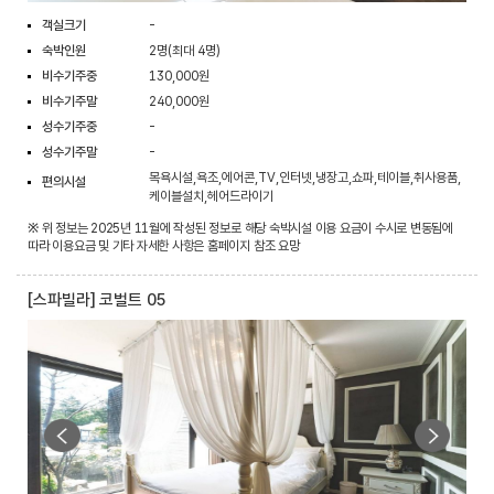
객실크기
-
숙박인원
2명(최대 4명)
비수기주중
130,000원
비수기주말
240,000원
성수기주중
-
성수기주말
-
목욕시설,욕조,에어콘,TV,인터넷,냉장고,쇼파,테이블,취사용품,
편의시설
케이블설치,헤어드라이기
※ 위 정보는 2025년 11월에 작성된 정보로 해당 숙박시설 이용 요금이 수시로 변동됨에
따라 이용요금 및 기타 자세한 사항은 홈페이지 참조 요망
[스파빌라] 코벌트 05