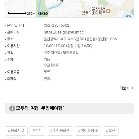
250m
문의 및 안내
052-295-6302
홈페이지
https://use.go.kr/usmcc
주소
울산광역시 북구 약수8길 50 (중산동) 중산동 1006
이용시간
10:00~17:00 (입장 마감 16:30)
휴일
매주 월요일 / 법정공휴일
주차
가능
요금 (무료)
이용요금
무료
화장실
있음
체험프로그램
자율 체험 / 해설이 있는 수학여행 / 가족과 함께하는
더보기
수학토토즐 등
모두의 여행 '무장애여행'
#문화시설
#수학
#수학문화관
#아이와함께
#울산