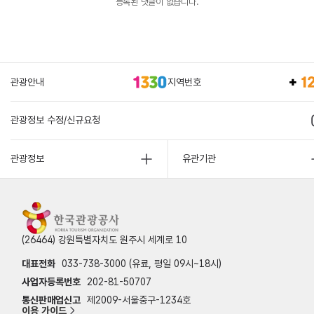
등록된 댓글이 없습니다.
관광안내
지역번호
관광정보 수정/신규요청
관광정보
유관기관
(26464) 강원특별자치도 원주시 세계로 10
대표전화
033-738-3000 (유료, 평일 09시~18시)
사업자등록번호
202-81-50707
통신판매업신고
제2009-서울중구-1234호
이용 가이드