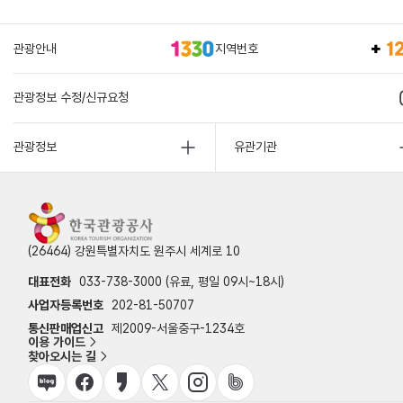
관광안내
지역번호
관광정보 수정/신규요청
관광정보
유관기관
(26464) 강원특별자치도 원주시 세계로 10
대표전화
033-738-3000 (유료, 평일 09시~18시)
사업자등록번호
202-81-50707
통신판매업신고
제2009-서울중구-1234호
이용 가이드
찾아오시는 길