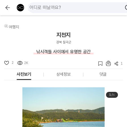
여행지
지천지
경북 칠곡군
낚시객들 사이에서 유명한 공간
2
2K
1
사진보기
상세정보
댓글
1
/
6