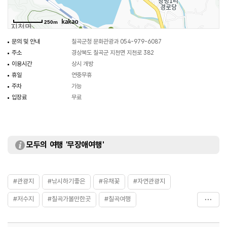
250m
문의 및 안내
칠곡군청 문화관광과 054-979-6087
주소
경상북도 칠곡군 지천면 지천로 382
이용시간
상시 개방
휴일
연중무휴
주차
가능
입장료
무료
모두의 여행 '무장애여행'
#관광지
#낚시하기좋은
#유채꽃
#자연관광지
#저수지
#칠곡가볼만한곳
#칠곡여행
#혼자가도좋은