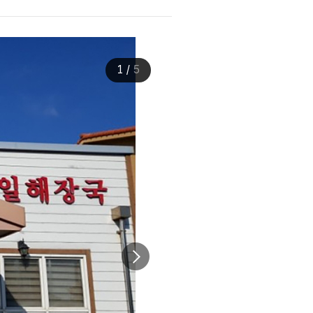
1
/
5