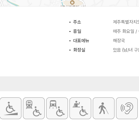
주소
제주특별자치도
휴일
매주 화요일 /
대표메뉴
해장국
화장실
있음 (남/녀 구