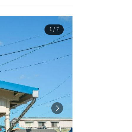
1
/
7