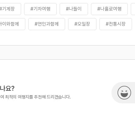
#기계장
#기차여행
#나들이
#나홀로여행
아이와함께
#연인과함께
#오일장
#전통시장
500
시나요?
하여 최적의 여행지를 추천해 드리겠습니다.