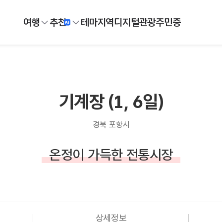
여행
추천
테마
지역
디지털
관광주민증
기계장 (1, 6일)
경북 포항시
온정이 가득한 전통시장
상세정보