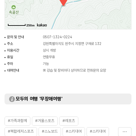
250m
문의 및 안내
0507-1324-0224
주소
강원특별자치도 원주시 지정면 구재로 132
이용시간
상시 개방
휴일
연중무휴
주차
가능
대여안내
※ 강습 및 장비마다 상이하므로 전화문의 요망
모두의 여행 '무장애여행'
#가족과함께
#겨울스포츠
#레포츠
#복합레저스포츠
#스노보드
#스키대여
#스키대여