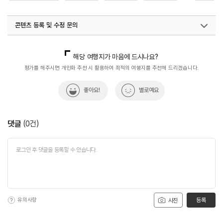
#스키렌탈
#원주가볼만한곳
콘텐츠 등록 및 수정 문의
국내디지털마케팅팀
033-813-3500
해당 여행지가 마음에 드시나요?
평가를 해주시면 개인화 추천 시 활용하여 최적의 여행지를 추천해 드리겠습니다.
좋아요!
별로예요
댓글
(
0
건)
유의사항
등록
사진