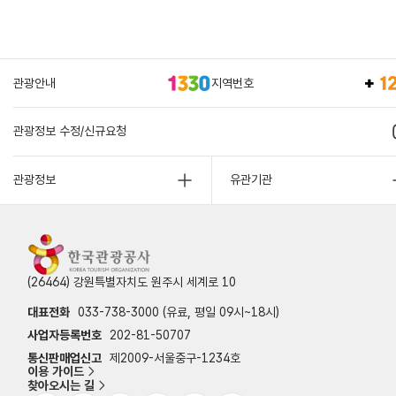
관광안내
지역번호
관광정보 수정/신규요청
관광정보
유관기관
(26464) 강원특별자치도 원주시 세계로 10
대표전화
033-738-3000 (유료, 평일 09시~18시)
사업자등록번호
202-81-50707
통신판매업신고
제2009-서울중구-1234호
이용 가이드
찾아오시는 길