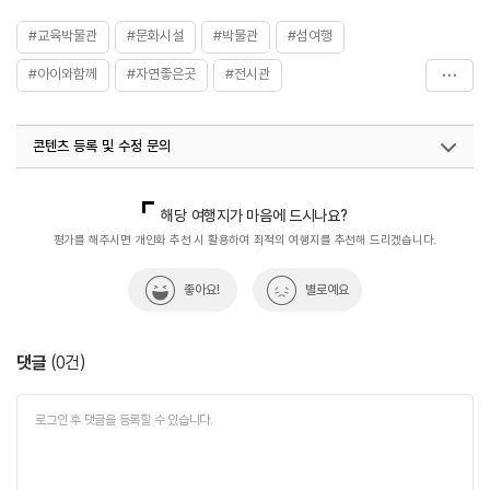
#교육박물관
#문화시설
#박물관
#섬여행
#아이와함께
#자연좋은곳
#전시관
#전통&역사문화체험
#제주
#제주교육박물관
콘텐츠 등록 및 수정 문의
#제주권
#제주박물관
#체험학습
#친구와함께
국내디지털마케팅팀
033-813-3500
열린관광콘텐츠팀(열린관광-모두의여행)
033-738-3425
해당 여행지가 마음에 드시나요?
평가를 해주시면 개인화 추천 시 활용하여 최적의 여행지를 추천해 드리겠습니다.
좋아요!
별로예요
댓글
(
0
건)