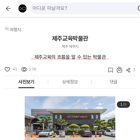
여행지
제주교육박물관
제주 제주시
제주교육의 흐름을 알 수 있는 박물관
41
2.7K
3
사진보기
상세정보
댓글
1
/
8