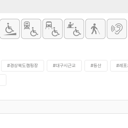
#경상북도캠핑장
#대구시근교
#등산
#레포
핑
500