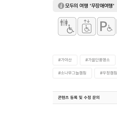
모두의 여행 '무장애여행'
#가야산
#가을단풍명소
#소나무그늘캠핑
#우정캠
콘텐츠 등록 및 수정 문의
국내디지털마케팅팀
033-813-3