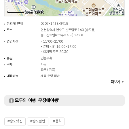
250m
문의 및 안내
0507-1438-8915
주소
인천광역시 연수구 센트럴로 160 (송도동,
송도센트럴파크푸르지오) 232호
영업시간
- 11:00~21:00
- 준비 시간 15:00~17:00
- 마지막 주무 20:30
휴일
연중무휴
주차
가능
요금 (무료)
대표메뉴
제육 우렁 쌈밥
더보기
취급메뉴
파불고기 우렁 쌈밥 / 우삼겹 쌈밥정식 / 대패 쌈밥 정식 /
삼겹살 쌈밥 정식 등
화장실
있음
모두의 여행 '무장애여행'
#송도맛집
#송도쌈밥
#음식