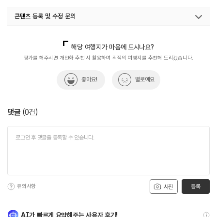
콘텐츠 등록 및 수정 문의
국내디지털마케팅팀
033-813-3500
해당 여행지가 마음에 드시나요?
평가를 해주시면 개인화 추천 시 활용하여 최적의 여행지를 추천해 드리겠습니다.
좋아요!
별로예요
댓글
(
0
건)
유의사항
등록
사진
AI가 빠르게 요약해주는 사용자 후기!