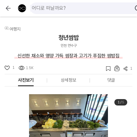
여행지
청년쌈밥
인천 연수구
신선한 채소와 영양 가득 쌈장과 고기가 푸짐한 쌈밥집
1
1.5K
1
사진보기
상세정보
댓글
1
/
5