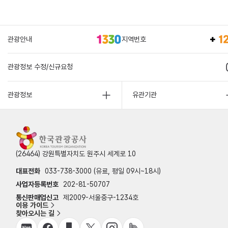
관광안내
지역번호
관광정보 수정/신규요청
관광정보
유관기관
(26464) 강원특별자치도 원주시 세계로 10
대표전화
033-738-3000 (유료, 평일 09시~18시)
사업자등록번호
202-81-50707
통신판매업신고
제2009-서울중구-1234호
이용 가이드
찾아오시는 길