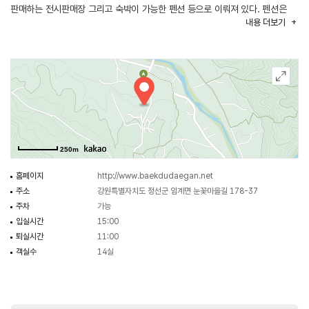
판매하는 전시판매장 그리고 숙박이 가능한 펜션 등으로 이뤄져 있다. 펜션은
내용
더보기
약초전시판매장에서 구름다리를 건너 이동하는데, 가는 길이 호젓해 숲을
연상케 한다.
250m
홈페이지
http://www.baekdudaegan.net
주소
강원특별자치도 정선군 임계면 눈꽃마을길 178-37
주차
가능
입실시간
15:00
퇴실시간
11:00
객실수
14실