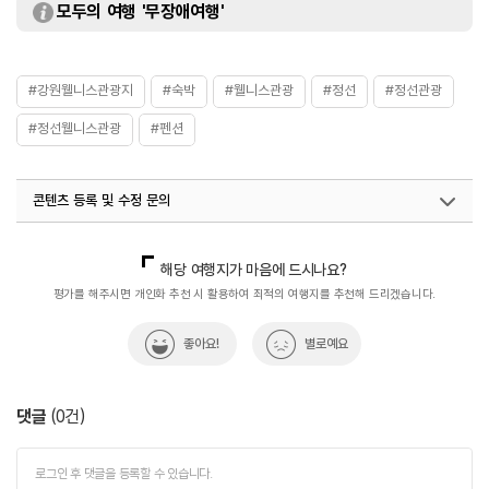
모두의 여행 '무장애여행'
#강원웰니스관광지
#숙박
#웰니스관광
#정선
#정선관광
#정선웰니스관광
#펜션
콘텐츠 등록 및 수정 문의
국내디지털마케팅팀
033-813-3500
해당 여행지가 마음에 드시나요?
평가를 해주시면 개인화 추천 시 활용하여 최적의 여행지를 추천해 드리겠습니다.
좋아요!
별로예요
댓글
(
0
건)