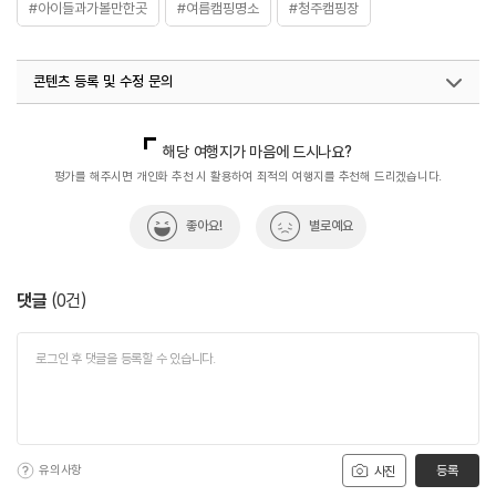
#아이들과가볼만한곳
#여름캠핑명소
#청주캠핑장
콘텐츠 등록 및 수정 문의
국내디지털마케팅팀
033-813-3500
해당 여행지가 마음에 드시나요?
평가를 해주시면 개인화 추천 시 활용하여 최적의 여행지를 추천해 드리겠습니다.
좋아요!
별로예요
댓글
(
0
건)
유의사항
등록
사진