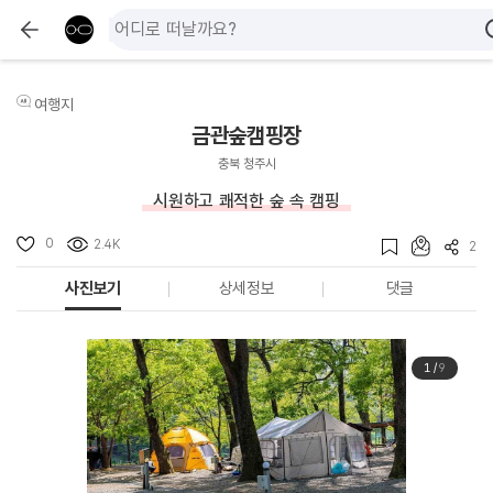
여행지
금관숲캠핑장
충북 청주시
시원하고 쾌적한 숲 속 캠핑
0
2.4K
2
사진보기
상세정보
댓글
1
/
9