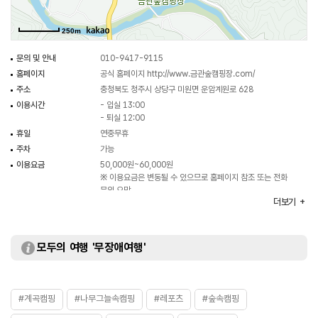
250m
문의 및 안내
010-9417-9115
홈페이지
공식 홈페이지
http://www.금관숲캠핑장.com/
주소
충청북도 청주시 상당구 미원면 운암계원로 628
이용시간
- 입실 13:00
- 퇴실 12:00
휴일
연중무휴
주차
가능
이용요금
50,000원~60,000원
※ 이용요금은 변동될 수 있으므로 홈페이지 참조 또는 전화
문의 요망
더보기
주요시설
캠핑장 / 개수대 / 샤워실 / 매점 등
화장실
있음
모두의 여행 '무장애여행'
#계곡캠핑
#나무그늘속캠핑
#레포츠
#숲속캠핑