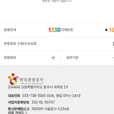
등록된 댓글이 없습니다.
관광안내
지역번호
관광정보 수정/신규요청
관광정보
유관기관
(26464) 강원특별자치도 원주시 세계로 10
대표전화
033-738-3000 (유료, 평일 09시~18시)
사업자등록번호
202-81-50707
통신판매업신고
제2009-서울중구-1234호
이용 가이드