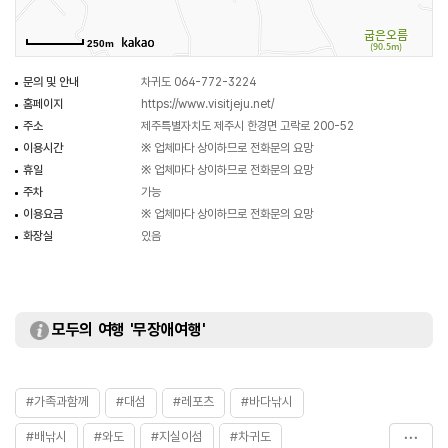
250m
문의 및 안내
차귀도 064-772-3224
홈페이지
https://www.visitjeju.net/
주소
제주특별자치도 제주시 한경면 고락로 200-52
이용시간
※ 업체마다 상이하므로 전화문의 요망
휴일
※ 업체마다 상이하므로 전화문의 요망
주차
가능
이용요금
※ 업체마다 상이하므로 전화문의 요망
화장실
있음
모두의 여행 '무장애여행'
#가족과함께
#대섬
#레포츠
#바다낚시
#배낚시
#와도
#지실이섬
#차귀도