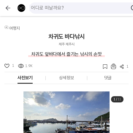
여행지
차귀도 바다낚시
제주 제주시
차귀도 앞바다에서 즐기는 낚시의 손맛
1
1.9K
1
사진보기
상세정보
댓글
1
/
11