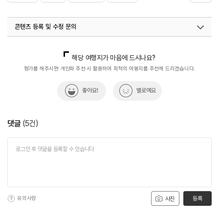
#차귀도바다낚시
콘텐츠 등록 및 수정 문의
국내디지털마케팅팀
033-813-3500
해당 여행지가 마음에 드시나요?
평가를 해주시면 개인화 추천 시 활용하여 최적의 여행지를 추천해 드리겠습니다.
좋아요!
별로예요
댓글
(
5
건)
유의사항
등록
사진