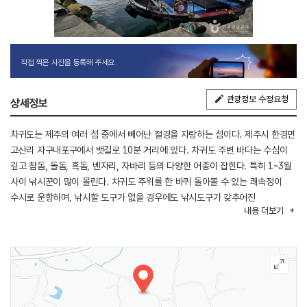
직접 찍은 사진을 등록해 주세요.
관광정보 수정요청
상세정보
차귀도는 제주의 여러 섬 중에서 빼어난 절경을 자랑하는 섬이다. 제주시 한경면
고산리 자구내포구에서 뱃길로 10분 거리에 있다. 차귀도 주변 바다는 수심이
깊고 참돔, 돌돔, 흑돔, 벤자리, 자바리 등의 다양한 어종이 잡힌다. 특히 1~3월
사이 낚시꾼이 많이 몰린다. 차귀도 주위를 한 바퀴 돌아볼 수 있는 쾌속정이
수시로 운항하며, 낚시할 도구가 없을 경우에도 낚시도구가 갖추어진
내용
더보기
소형어선을 빌려 배낚시가 가능하다. 어족이 풍부하여 낚시 경험이 없는
초보자도 고기가 잘 잡힌다. 배에는 약 15명 내외 인원이 탑승이 가능하기
때문에 함께 온 친구나 연인, 가족들과 함께 낚시를 즐길 수 있다. 워낙 입질이
잦기 때문에 낚싯줄을 던지자마자 물고기가 잡히는 경우도 있다.