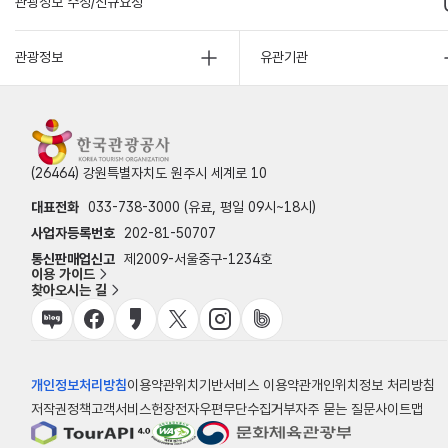
관광정보 수정/신규요청
관광정보
유관기관
(26464) 강원특별자치도 원주시 세계로 10
대표전화
033-738-3000 (유료, 평일 09시~18시)
사업자등록번호
202-81-50707
통신판매업신고
제2009-서울중구-1234호
이용 가이드
찾아오시는 길
개인정보처리방침
이용약관
위치기반서비스 이용약관
개인위치정보 처리방침
저작권정책
고객서비스헌장
전자우편무단수집거부
자주 묻는 질문
사이트맵