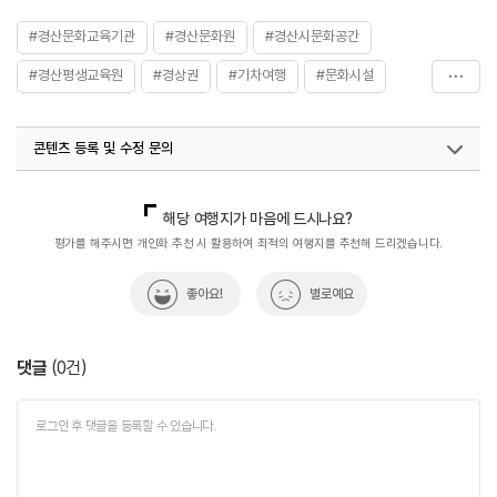
#경산문화교육기관
#경산문화원
#경산시문화공간
#경산평생교육원
#경상권
#기차여행
#문화시설
#아이와함께
#전통&역사문화체험
콘텐츠 등록 및 수정 문의
국내디지털마케팅팀
033-813-3500
열린관광콘텐츠팀(열린관광-모두의여행)
033-738-3425
해당 여행지가 마음에 드시나요?
평가를 해주시면 개인화 추천 시 활용하여 최적의 여행지를 추천해 드리겠습니다.
좋아요!
별로예요
댓글
(
0
건)