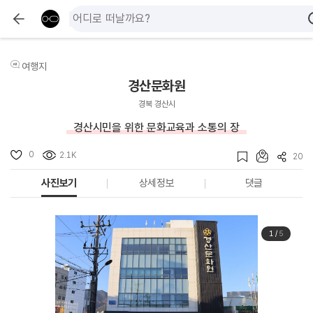
여행지
경산문화원
경북 경산시
경산시민을 위한 문화교육과 소통의 장
0
2.1K
20
사진보기
상세정보
댓글
1
/
5