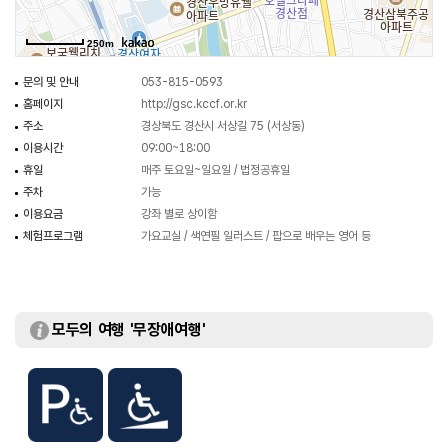
250m
문의 및 안내
053-815-0593
홈페이지
http://gsc.kccf.or.kr
주소
경상북도 경산시 서상길 75 (서상동)
이용시간
09:00~18:00
휴일
매주 토요일~일요일 / 법정공휴일
주차
가능
이용요금
강좌 별로 상이함
체험프로그램
가요교실 / 색연필 일러스트 / 팝으로 배우는 영어 등
모두의 여행 '무장애여행'