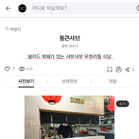
여행지
통큰샤브
광주 여수시
샐러드 뷔페가 있는 샤부샤부 무한리필 식당
3
424
3
사진보기
상세정보
댓글
1
/
3