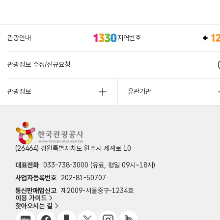
관광안내
지역번호
관광정보 수정/신규요청
관광정보
유관기관
(26464) 강원특별자치도 원주시 세계로 10
대표전화
033-738-3000 (유료, 평일 09시~18시)
사업자등록번호
202-81-50707
통신판매업신고
제2009-서울중구-1234호
이용 가이드
찾아오시는 길