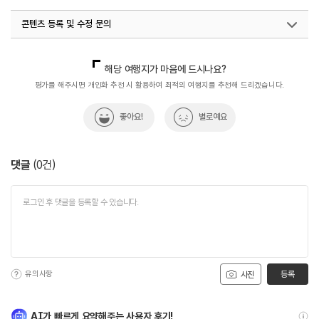
콘텐츠 등록 및 수정 문의
국내디지털마케팅팀
033-813-3500
해당 여행지가 마음에 드시나요?
평가를 해주시면 개인화 추천 시 활용하여 최적의 여행지를 추천해 드리겠습니다.
좋아요!
별로예요
댓글
(
0
건)
유의사항
등록
사진
AI가 빠르게 요약해주는 사용자 후기!