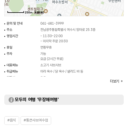
250m
문의 및 안내
061-681-3999
주소
전남광주통합특별시 여수시 망마로 25 3층
영업시간
- 11:30~22:00
- 마지막 주문 20:30
휴일
연중무휴
주차
가능
요금 (2시간 무료)
대표메뉴
소고기 샤브샤브
취급메뉴
마라 육수 / 닭 육수 / 샐러드 바 등
화장실
있음
더보기
모두의 여행 '무장애여행'
#음식
#통큰샤브여수점