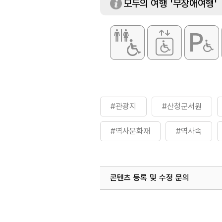
모두의 여행 '무장애여행'
#관광지
#산청군서원
#역사문화재
#역사속
#역사탐험
콘텐츠 등록 및 수정 문의
국내디지털마케팅팀
033-813-3