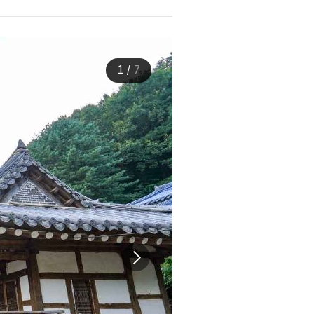
1
/
7