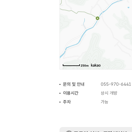
250m
문의 및 안내
055-970-6441
이용시간
상시 개방
주차
가능