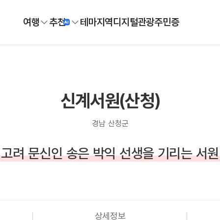
여행
추천
테마
지역
디지털
관광주민증
신계서원(산청)
경남 산청군
고려 문신인 송은 박익 선생을 기리는 서원
상세정보