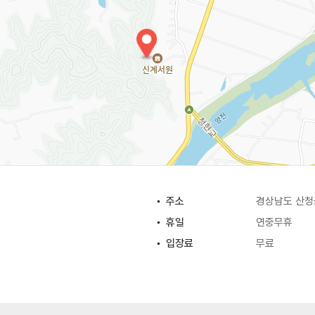
주소
경상남도 산청
휴일
연중무휴
입장료
무료