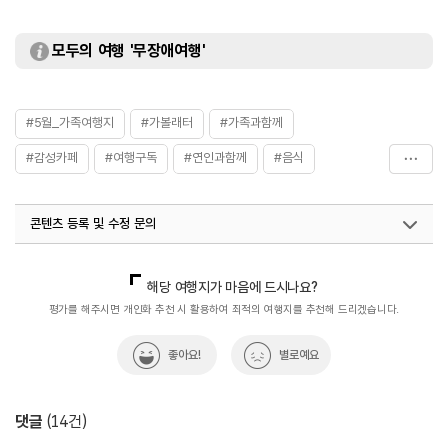
모두의 여행 '무장애여행'
#5월_가족여행지
#가볼래터
#가족과함께
#감성카페
#여행구독
#연인과함께
#음식
#이색카페
#카페
#함평가볼만한곳
#함평카페
콘텐츠 등록 및 수정 문의
국내디지털마케팅팀
033-813-3500
해당 여행지가 마음에 드시나요?
평가를 해주시면 개인화 추천 시 활용하여 최적의 여행지를 추천해 드리겠습니다.
좋아요!
별로예요
댓글
(
14
건)