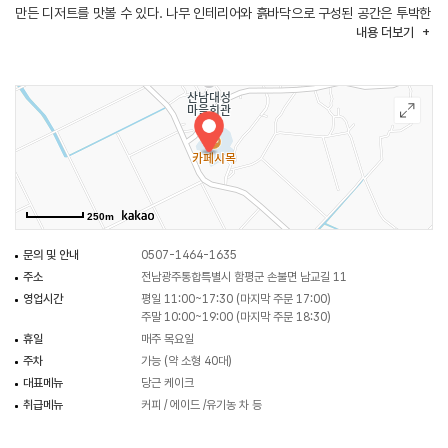
만든 디저트를 맛볼 수 있다. 나무 인테리어와 흙바닥으로 구성된 공간은 투박한
내용
더보기
듯하면서도 예스러움이 고스란히 느껴지는 소품과 어우러지며 고즈넉한 분위를
선사한다. 널찍한 실내에는 각각의 개성이 뚜렷한 취식 공간도 마련되어 있어,
앉는 자리마다 새로운 공간으로 이동한 듯한 특별함을 제공한다. 케이지를
지참하면 반려동물과 동반이 가능하며, 아이들 역시도 환대받으며 이용이
가능한 열린 공간이다.
250m
문의 및 안내
0507-1464-1635
주소
전남광주통합특별시 함평군 손불면 남교길 11
영업시간
평일 11:00~17:30 (마지막 주문 17:00)
주말 10:00~19:00 (마지막 주문 18:30)
휴일
매주 목요일
주차
가능 (약 소형 40대)
대표메뉴
당근 케이크
취급메뉴
커피 / 에이드 /유기농 차 등