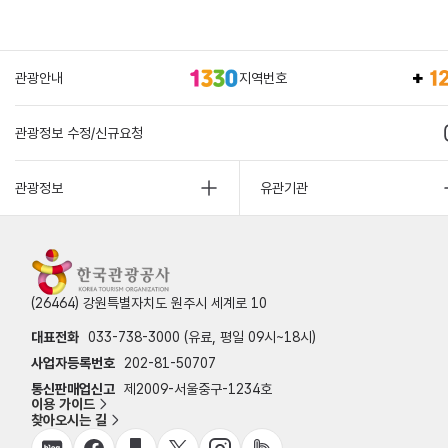
관광안내
지역번호
관광정보 수정/신규요청
관광정보
유관기관
(26464) 강원특별자치도 원주시 세계로 10
대표전화
033-738-3000 (유료, 평일 09시~18시)
사업자등록번호
202-81-50707
통신판매업신고
제2009-서울중구-1234호
이용 가이드
찾아오시는 길