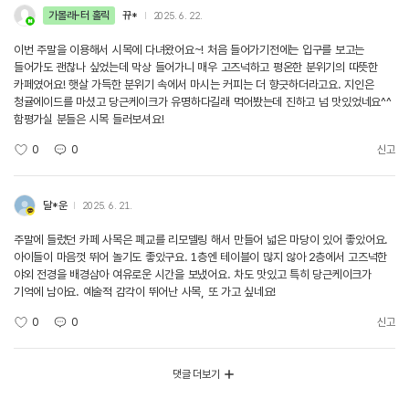
가볼래-터 홀릭
뀨*
2025. 6. 22.
이번 주말을 이용해서 시목에 다녀왔어요~! 처음 들어가기전에는 입구를 보고는
들어가도 괜찮나 싶었는데 막상 들어가니 매우 고즈넉하고 평온한 분위기의 따뜻한
카페였어요! 햇살 가득한 분위기 속에서 마시는 커피는 더 향긋하더라고요. 지인은
청귤에이드를 마셨고 당근케이크가 유명하다길래 먹어봤는데 진하고 넘 맛있었네요^^
함평가실 분들은 시목 들러보셔요!
0
0
신고
달*운
2025. 6. 21.
주말에 들렀던 카페 사목은 폐교를 리모델링 해서 만들어 넓은 마당이 있어 좋았어요.
아이들이 마음껏 뛰어 놀기도 좋았구요. 1층엔 테이블이 많지 않아 2층에서 고즈넉한
야외 전경을 배경삼아 여유로운 시간을 보냈어요. 차도 맛있고 특히 당근케이크가
기억에 남아요. 예술적 감각이 뛰어난 사목, 또 가고 싶네요!
0
0
신고
댓글 더보기