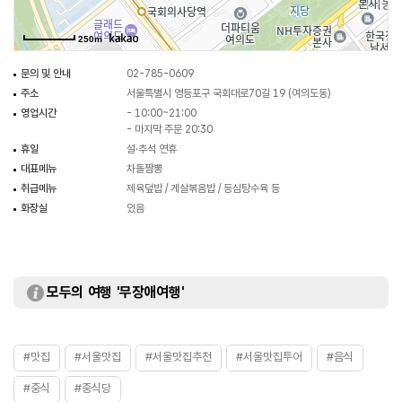
250m
문의 및 안내
02-785-0609
주소
서울특별시 영등포구 국회대로70길 19 (여의도동)
영업시간
- 10:00~21:00
- 마지막 주문 20:30
휴일
설·추석 연휴
대표메뉴
차돌짬뽕
취급메뉴
제육덮밥 / 게살볶음밥 / 등심탕수육 등
화장실
있음
모두의 여행 '무장애여행'
#맛집
#서울맛집
#서울맛집추천
#서울맛집투어
#음식
#중식
#중식당