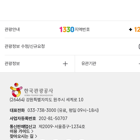
관광안내
지역번호
관광정보 수정/신규요청
관광정보
유관기관
(26464) 강원특별자치도 원주시 세계로 10
대표전화
033-738-3000 (유료, 평일 09시~18시)
사업자등록번호
202-81-50707
통신판매업신고
제2009-서울중구-1234호
이용 가이드
찾아오시는 길