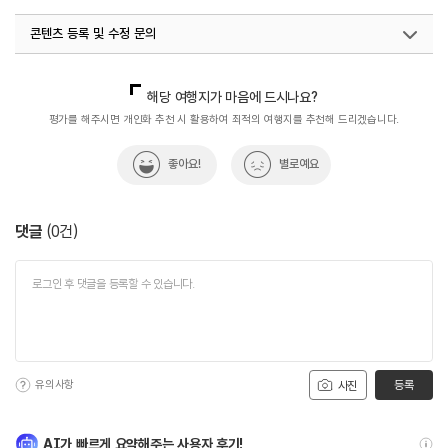
콘텐츠 등록 및 수정 문의
국내디지털마케팅팀
033-813-3500
해당 여행지가 마음에 드시나요?
평가를 해주시면 개인화 추천 시 활용하여 최적의 여행지를 추천해 드리겠습니다.
좋아요!
별로예요
댓글
(
0
건)
유의사항
등록
사진
AI가 빠르게 요약해주는 사용자 후기!