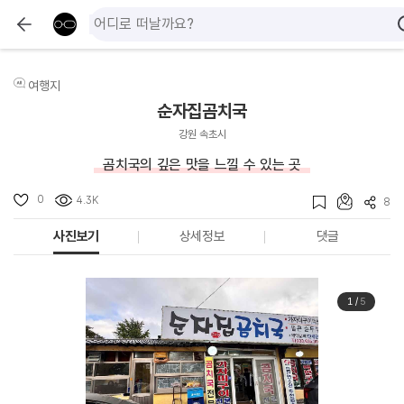
여행지
순자집곰치국
강원 속초시
곰치국의 깊은 맛을 느낄 수 있는 곳
0
4.3K
8
사진보기
상세정보
댓글
1
/
5