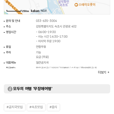
, NGII
250m
문의 및 안내
033-635-3004
주소
강원특별자치도 속초시 관광로 402
영업시간
- 06:00~19:30
- 쉬는 시간 14:30~17:00
- 마지막 주문 19:00
휴일
연중무휴
주차
가능
요금 (무료)
대표메뉴
얼큰곰치국
취급메뉴
맑은곰치국 / 가자미구이백반 / 순두부 / 황태해장국 등
더보기
화장실
있음
모두의 여행 '무장애여행'
#곰치국맛집
#속초맛집
#음식