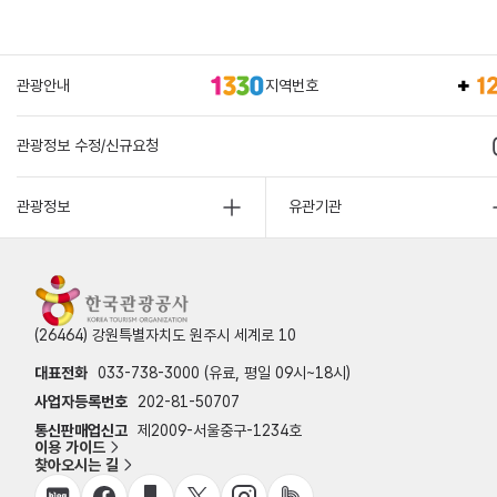
관광안내
지역번호
관광정보 수정/신규요청
관광정보
유관기관
(26464) 강원특별자치도 원주시 세계로 10
대표전화
033-738-3000 (유료, 평일 09시~18시)
사업자등록번호
202-81-50707
통신판매업신고
제2009-서울중구-1234호
이용 가이드
찾아오시는 길