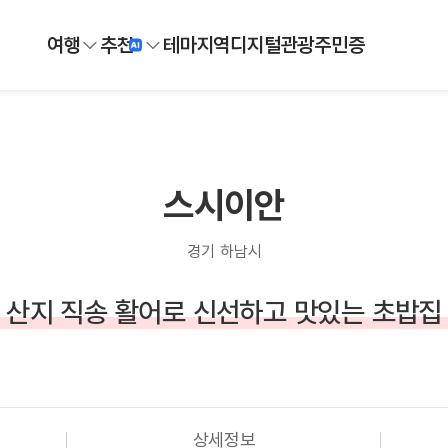
여행
추천
테마
지역
디지털
관광주민증
스시이안
경기 하남시
산지 직송 활어로 신선하고 맛있는 초밥집
상세정보