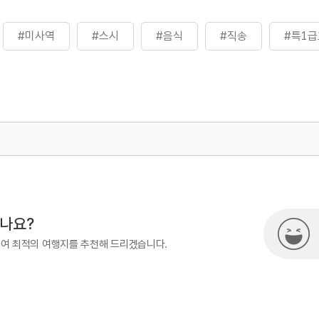
#미사역
#스시
#음식
#직송
#특1
500
열린관광콘텐츠팀(열린관광-모두의
시나요?
하여 최적의 여행지를 추천해 드리겠습니다.