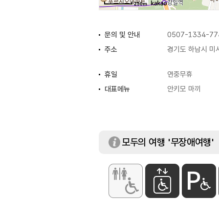
250m
문의 및 안내
0507-1334-77
주소
경기도 하남시 미사
휴일
연중무휴
대표메뉴
안키모 마끼
모두의 여행 '무장애여행'