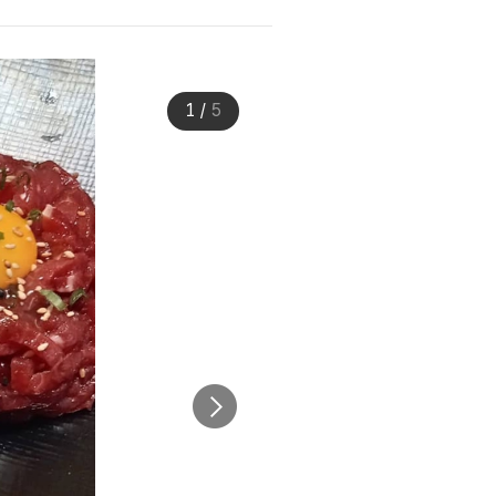
1
/
5