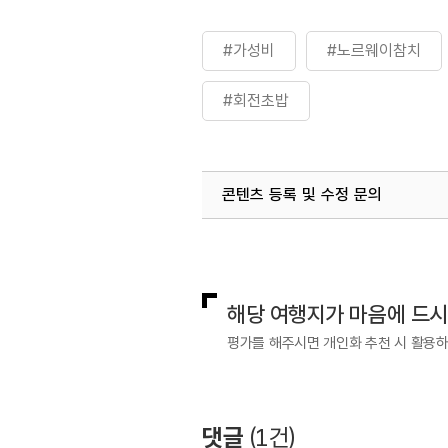
#가성비
#노르웨이참치
#회전초밥
콘텐츠 등록 및 수정 문의
국내디지털마케팅팀
033-813-3
해당 여행지가 마음에 드
평가를 해주시면 개인화 추천 시 활용
댓글
(
1
건)