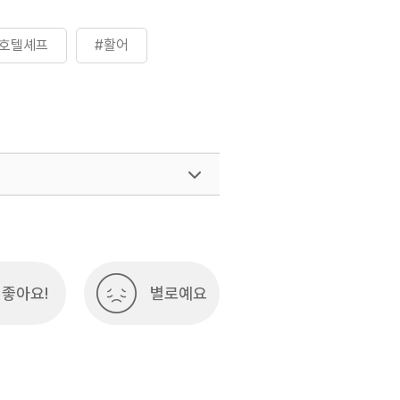
급호텔셰프
#활어
여행)
033-738-3425
좋아요!
별로예요