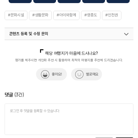
- 6세 이하 / 65세 이상
※ 자세한 이용 요금은 홈페이지 참조 요망
#문화시설
#생활문화
#아이와함께
#영종도
#인천권
콘텐츠 등록 및 수정 문의
국내디지털마케팅팀
033-813-3500
열린관광콘텐츠팀(열린관광-모두의여행)
033-738-3425
해당 여행지가 마음에 드시나요?
평가를 해주시면 개인화 추천 시 활용하여 최적의 여행지를 추천해 드리겠습니다.
좋아요!
별로예요
댓글
(
3
건)