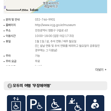
250m
문의 및 안내
032-746-9901
홈페이지
http://www.icjg.go.kr/museum
주소
인천광역시 영종구 구읍로 63
이용시간
10:00~18:00 (입장 마감 17:30)
휴일
1월 1일 / 설, 추석 연휴 / 매주 월요일
(단, 설날 연휴 및 추석 연휴를 제외하고 월요일이 공휴일인
경우에는 그 다음날)
주차
가능
주차 요금
무료
이용요금
[성인]
더보기
- 개인 1,000원
- 단체 800원 (20인이상)
[군인]
- 개인 500원
모두의 여행 '무장애여행'
- 단체 400원
[청소년]
- 개인 700원
- 단체 500원
※ 무료