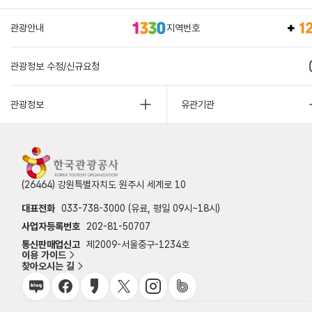
관광안내
지역번호
관광정보 수정/신규요청
관광정보
유관기관
(26464) 강원특별자치도 원주시 세계로 10
대표전화
033-738-3000 (유료, 평일 09시~18시)
사업자등록번호
202-81-50707
통신판매업신고
제2009-서울중구-1234호
이용 가이드
찾아오시는 길