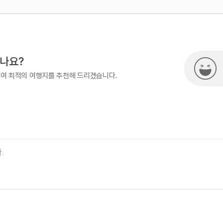
곳
#힐링&휴양여행
500
시나요?
하여 최적의 여행지를 추천해 드리겠습니다.