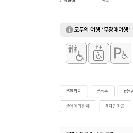
화장실
있음
모두의 여행 '무장애여행'
#관광지
#농촌
#농
#아이와함께
#자연마을
#체험마을
#체험여행