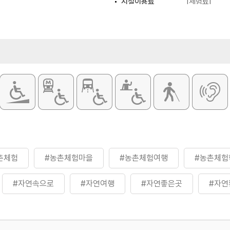
시설이용료
[체험료]
- 전통 인절미
- 떡케이크 만
- 피자 만들기 
- 우리밀쿠키 
- 화분컵케이크
- 컵케이크 만
- 에코백 만들
※ 이용요금은
전화 문의
촌체험
#농촌체험마을
#농촌체험여행
#농촌체험
#자연속으로
#자연여행
#자연좋은곳
#자연
#체험학습
#함양관광지
#함양여행
#휴식공간