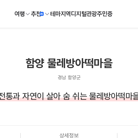
여행
추천
테마
지역
디지털
관광주민증
함양 물레방아떡마을
경남 함양군
전통과 자연이 살아 숨 쉬는 물레방아떡마
상세정보