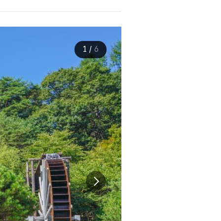
1
/
6