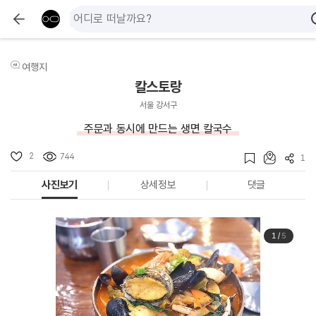
여행지
칼스토랑
서울 강서구
주문과 동시에 만드는 생면 칼국수
2
744
1
사진보기
상세정보
댓글
1
/
5