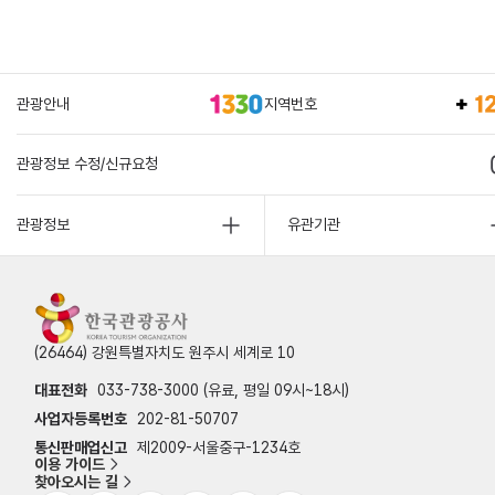
관광안내
지역번호
관광정보 수정/신규요청
관광정보
유관기관
(26464) 강원특별자치도 원주시 세계로 10
대표전화
033-738-3000 (유료, 평일 09시~18시)
사업자등록번호
202-81-50707
통신판매업신고
제2009-서울중구-1234호
이용 가이드
찾아오시는 길