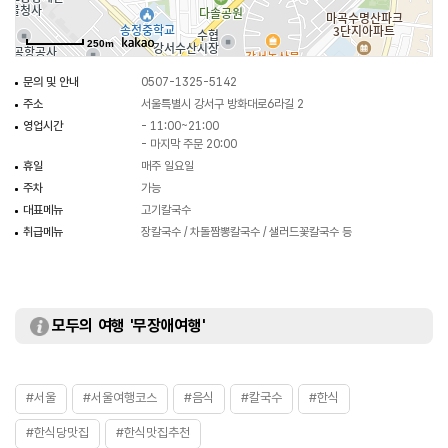
250m
문의 및 안내
0507-1325-5142
주소
서울특별시 강서구 방화대로6라길 2
영업시간
- 11:00~21:00
- 마지막 주문 20:00
휴일
매주 일요일
주차
가능
대표메뉴
고기칼국수
취급메뉴
장칼국수 / 차돌짬뽕칼국수 / 샐러드꽃칼국수 등
모두의 여행 '무장애여행'
#서울
#서울여행코스
#음식
#칼국수
#한식
#한식당맛집
#한식맛집추천