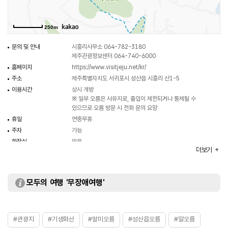
250m
문의 및 안내
시흥리사무소 064-782-3180
제주관광정보센터 064-740-6000
홈페이지
https://www.visitjeju.net/kr/
주소
제주특별자치도 서귀포시 성산읍 시흥리 산1-5
이용시간
상시 개방
※ 일부 오름은 사유지로, 출입이 제한되거나 통제될 수
있으므로 오름 방문 시 전화 문의 요망
휴일
연중무휴
주차
가능
화장실
있음
더보기
입장료
무료
모두의 여행 '무장애여행'
#관광지
#기생화산
#말미오름
#성산읍오름
#알오름