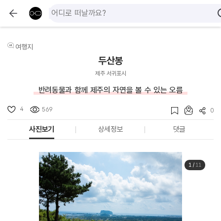
여행지
두산봉
제주 서귀포시
반려동물과 함께 제주의 자연을 볼 수 있는 오름
4
569
0
사진보기
상세정보
댓글
1
/
11