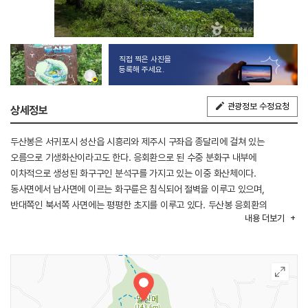
직접 찍은 사진을
등록해 주세요.
관광정보 수정요청
상세정보
두산봉은 서귀포시 성산읍 시흥리와 제주시 구좌읍 종달리에 걸쳐 있는
오름으로 기생화산이라고도 한다. 응회환으로 된 수중 분화구 내부에
이차적으로 생성된 화구구인 분석구를 가지고 있는 이중 화산체이다.
동사면에서 남사면에 이르는 화구륜은 침식되어 절벽을 이루고 있으며,
반대쪽인 북서쪽 사면에는 평평한 초지를 이루고 있다. 두산봉 응회환의
내용
더보기
화구구를 마을 사람들은 알오름이라 부른다. 남동쪽 사면 중턱까지 곰솔 숲을
이루고, 급경사지의 사면에는 왕초피, 남서 절벽 하부에 개상사화가 식생하고
있고, 분화구 내에는 참억새와 띠가 군락을 이루며, 그 밑으로 야고가 집단적인
군락을 이루고, 북서사면의 느슨한 평지에는 풀밭을 이루면서 농경지가
조성되어 있다. 몸집이 큰 산이란 뜻으로 두산 또는 두산봉이라 부르기도 하고,
말을 많이 놓아 먹이던 곳이라고 해서 말미오름이라고 부르기도 한다.