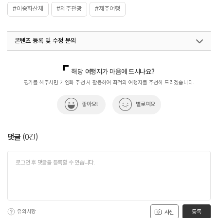
#이중화산체
#제주관광
#제주여행
콘텐츠 등록 및 수정 문의
국내디지털마케팅팀
033-813-3500
해당 여행지가 마음에 드시나요?
평가를 해주시면 개인화 추천 시 활용하여 최적의 여행지를 추천해 드리겠습니다.
좋아요!
별로예요
댓글
(
0
건)
유의사항
등록
사진