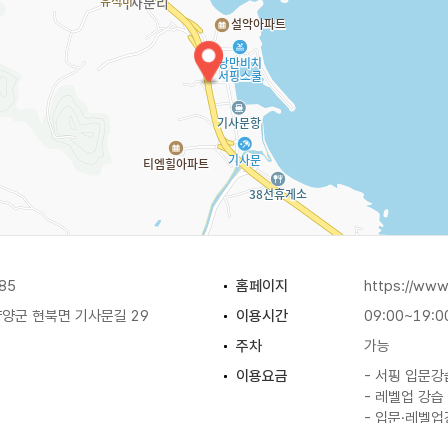
85
홈페이지
https://www
양군 현북면 기사문길 29
이용시간
09:00~19:0
주차
가능
이용요금
- 서핑 입문강
- 레벨업 강습 
- 입문·레벨업
- 서핑보드 종