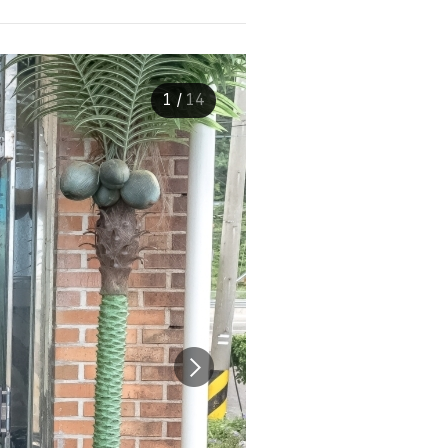
1
/
14