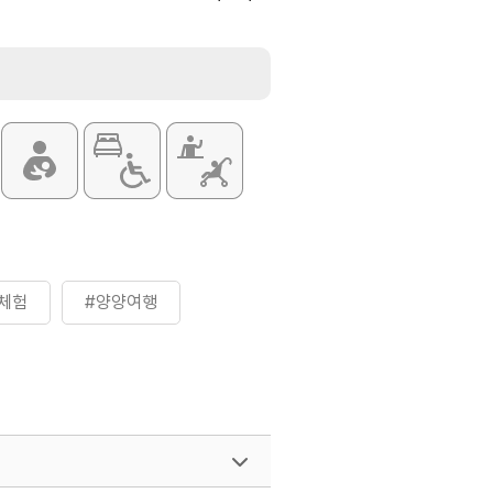
트 종일권 30,000원
은 홈페이지 참조 및 전화 문의 요망
체험
#양양여행