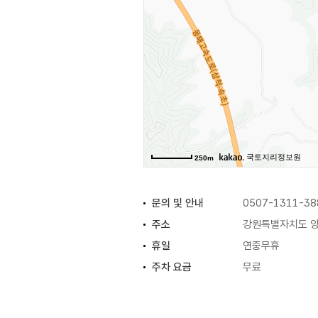
, 국토지리정보원
250m
문의 및 안내
0507-1311-38
주소
강원특별자치도 양
휴일
연중무휴
주차 요금
무료