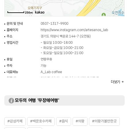
250m
문의 및 안내
0507-1317-9900
홈페이지
https://www.instagram.com/artesanos_lab
주소
경기도 의왕시 백운로 144-7 (오전동)
영업시간
- 월요일 10:00~18:00
- 화요일~금요일 10:00~21:00
- 토요일~일요일 10:00~21:00
휴일
연중무휴
주차
가능
대표메뉴
A_Lab coffee
취급메뉴
아띠 라떼 / 제노스 라떼 / 수제 과일 요거트 등
더보기
화장실
있음
모두의 여행 '무장애여행'
#감성카페
#백운호수카페
#음식
#의왕
#의왕가볼만한곳