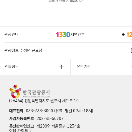
등록된 댓글이 없습니다.
관광안내
지역번호
관광정보 수정/신규요청
관광정보
유관기관
(26464) 강원특별자치도 원주시 세계로 10
대표전화
033-738-3000 (유료, 평일 09시~18시)
사업자등록번호
202-81-50707
통신판매업신고
제2009-서울중구-1234호
이용 가이드