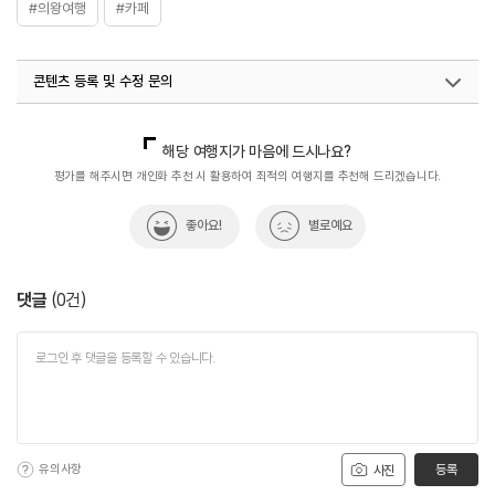
#의왕여행
#카페
콘텐츠 등록 및 수정 문의
국내디지털마케팅팀
033-813-3500
해당 여행지가 마음에 드시나요?
평가를 해주시면 개인화 추천 시 활용하여 최적의 여행지를 추천해 드리겠습니다.
좋아요!
별로예요
댓글
(
0
건)
유의사항
등록
사진