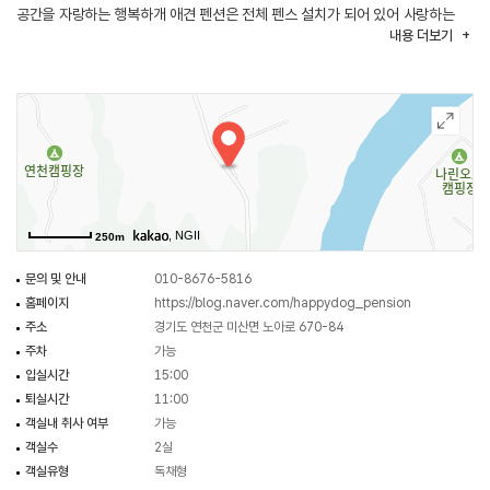
공간을 자랑하는 행복하개 애견 펜션은 전체 펜스 설치가 되어 있어 사랑하는
내용
더보기
반려견과 아이 모두 안전하게 뛰어놀 수 있으며 완전한 독채 펜션으로 사회성이
부족한 반려견이 놀기 좋은 곳이다. 행복하개 애견 펜션은 무엇보다 청결에 가장
신경 쓰며 관리하여 반려견을 동행하지 않아도 프라이빗한 독채 펜션을 즐기며
힐링 할 수 있는 펜션이다.
, NGII
250m
문의 및 안내
010-8676-5816
홈페이지
https://blog.naver.com/happydog_pension
주소
경기도 연천군 미산면 노아로 670-84
주차
가능
입실시간
15:00
퇴실시간
11:00
객실내 취사 여부
가능
객실수
2실
객실유형
독채형