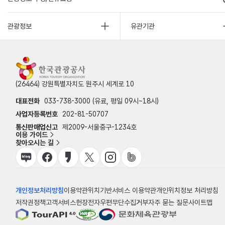
관광정보
유관기관
(26464) 강원특별자치도 원주시 세계로 10
대표전화
033-738-3000 (유료, 평일 09시~18시)
사업자등록번호
202-81-50707
통신판매업신고
제2009-서울중구-1234호
이용 가이드
찾아오시는 길
개인정보처리방침
이용약관
위치기반서비스 이용약관
개인위치정보 처리방침
저작권정책
고객서비스헌장
전자우편무단수집거부
자주 묻는 질문
사이트맵