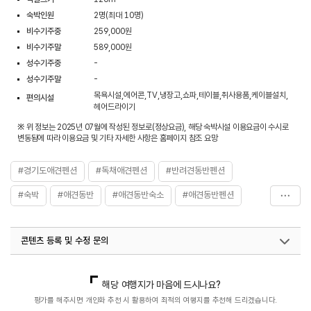
숙박인원
2명(최대 10명)
비수기주중
259,000원
비수기주말
589,000원
성수기주중
-
성수기주말
-
목욕시설,에어콘,TV,냉장고,쇼파,테이블,취사용품,케이블설치,
편의시설
헤어드라이기
※ 위 정보는 2025년 07월에 작성된 정보로(정상요금), 해당 숙박시설 이용요금이 수시로
변동됨에 따라 이용요금 및 기타 자세한 사항은 홈페이지 참조 요망
#경기도애견펜션
#독채애견펜션
#반려견동반펜션
#숙박
#애견동반
#애견동반숙소
#애견동반펜션
#애견펜션
#연천
#연천가볼만한곳
#연천애견펜션
콘텐츠 등록 및 수정 문의
#연천여행
#연천펜션
국내디지털마케팅팀
033-813-3500
해당 여행지가 마음에 드시나요?
평가를 해주시면 개인화 추천 시 활용하여 최적의 여행지를 추천해 드리겠습니다.