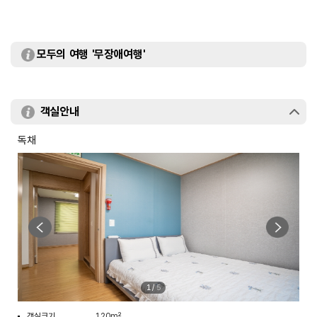
모두의 여행 '무장애여행'
객실안내
독채
1
/
5
객실크기
120m²