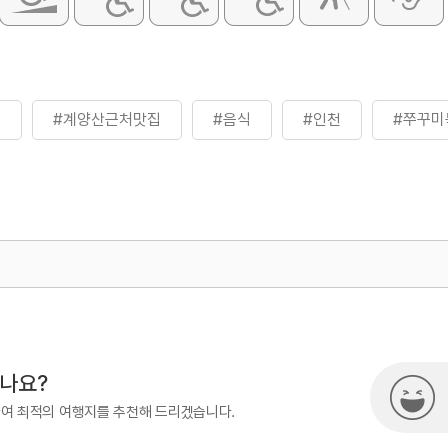
미
#계양산근처맛집
#음식
#인천
#쭈꾸미
500
시나요?
하여 최적의 여행지를 추천해 드리겠습니다.