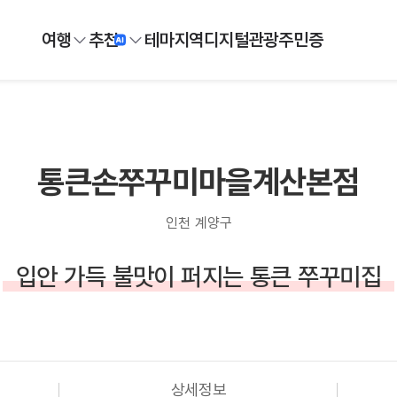
여행
추천
테마
지역
디지털
관광주민증
통큰손쭈꾸미마을계산본점
인천 계양구
입안 가득 불맛이 퍼지는 통큰 쭈꾸미집
상세정보