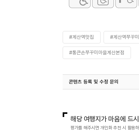
#계산역맛집
#계산역쭈꾸
#통큰손쭈꾸미마을계산본점
콘텐츠 등록 및 수정 문의
국내디지털마케팅팀
033-813-3
해당 여행지가 마음에 드
평가를 해주시면 개인화 추천 시 활용