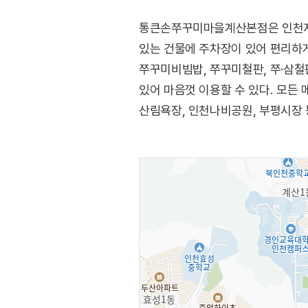
통큰손쭈꾸미마을계산본점은 인천지하
있는 건물에 주차장이 있어 편리하게
쭈꾸미비빔밥, 쭈꾸미철판, 쭈·삼철판
있어 마음껏 이용할 수 있다. 모든
산림욕장, 인천나비공원, 부평시장 