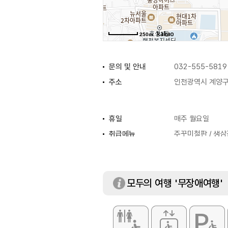
250m
문의 및 안내
032-555-5819
주소
인천광역시 계양구 
휴일
매주 월요일
취급메뉴
주꾸미철판 / 생삼
모두의 여행 '무장애여행'