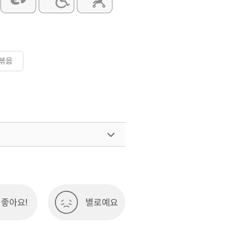
볶음
좋아요!
별로예요