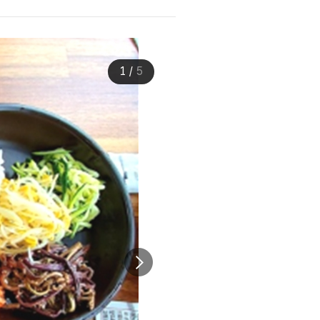
1
/
5