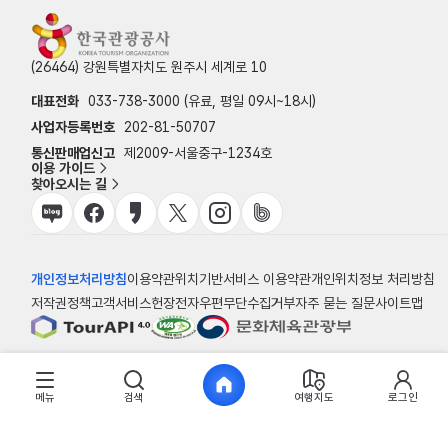
(26464) 강원특별자치도 원주시 세계로 10
대표전화
033-738-3000 (유료, 평일 09시~18시)
사업자등록번호
202-81-50707
통신판매업신고
제2009-서울중구-1234호
이용 가이드
찾아오시는 길
개인정보처리방침
이용약관
위치기반서비스 이용약관
개인위치정보 처리방침
저작권정책
고객서비스헌장
전자우편무단수집거부
자주 묻는 질문
사이트맵
© 한국관광공사
메뉴
검색
여행지도
로그인