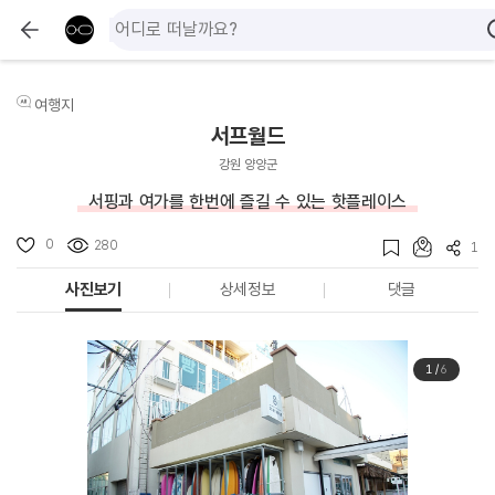
여행지
서프월드
강원 양양군
서핑과 여가를 한번에 즐길 수 있는 핫플레이스
0
280
1
사진보기
상세정보
댓글
1
/
6