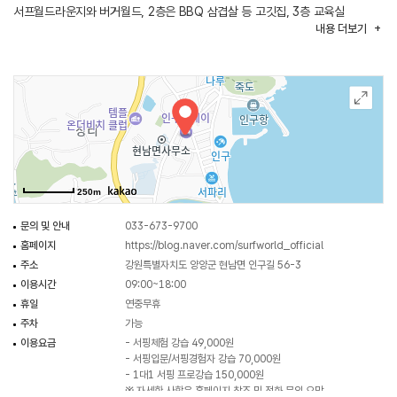
서프월드라운지와 버거월드, 2층은 BBQ 삼겹살 등 고깃집, 3층 교육실
내용
더보기
이론강습실, 4층 오픈형 카페로 구성되어 있다. 이곳은 SNS에서도 인기가 많은
곳으로 특히 젊은 세대들에게 핫한 여행지이다. 서프월드의 서핑강습은
실내이론강습 30분 해변 앞 지상강습 30분, 수중강습 1시간 프리서핑 1시간
등을 이용할 수 있다.
250m
문의 및 안내
033-673-9700
홈페이지
https://blog.naver.com/surfworld_official
주소
강원특별자치도 양양군 현남면 인구길 56-3
이용시간
09:00~18:00
휴일
연중무휴
주차
가능
이용요금
- 서핑체험 강습 49,000원
- 서핑입문/서핑경험자 강습 70,000원
- 1대1 서핑 프로강습 150,000원
※ 자세한 사항은 홈페이지 참조 및 전화 문의 요망