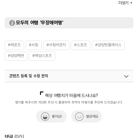
더보기
화장실
있음
모두의 여행 '무장애여행'
#레포츠
#서핑
#서핑라운지
#스포츠
#양양핫플레이스
#양양해변
#해양스포츠
콘텐츠 등록 및 수정 문의
국내디지털마케팅팀
033-813-3500
해당 여행지가 마음에 드시나요?
평가를 해주시면 개인화 추천 시 활용하여 최적의 여행지를 추천해 드리겠습니다.
좋아요!
별로예요
댓글
(
0
건)